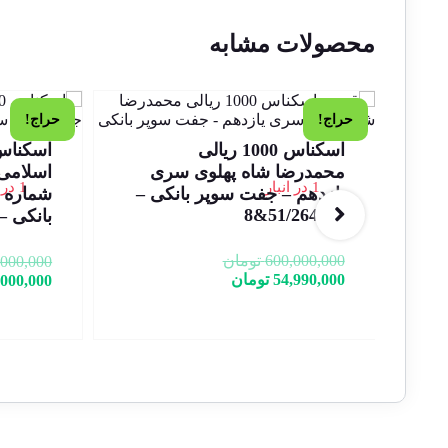
محصولات مشابه
حراج!
حراج!
اسکناس 1000 ریالی
مهوری
محمدرضا شاه پهلوی سری
1 در انبار
1 در انبار
یازدهم – جفت سوپر بانکی –
51/264307&8
بانکی – 14/21-999998
600,000,000
تومان
,000,000
54,990,000
تومان
,000,000