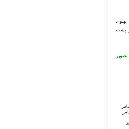
ار، اسکناس 100 ریالی پهلوی
ر پشت
تصویر
ناس
اس
ی