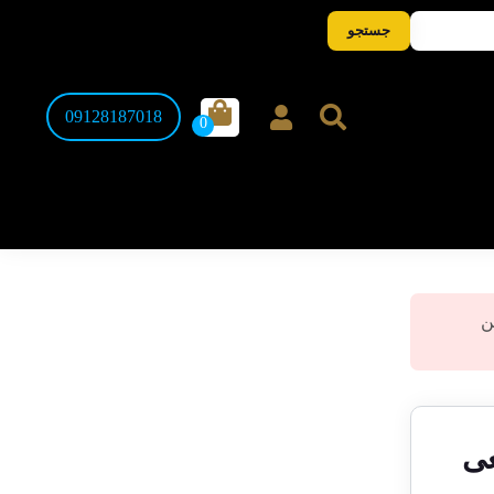
جستجو
09128187018
، این
یعی