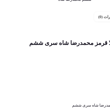
ت (0)