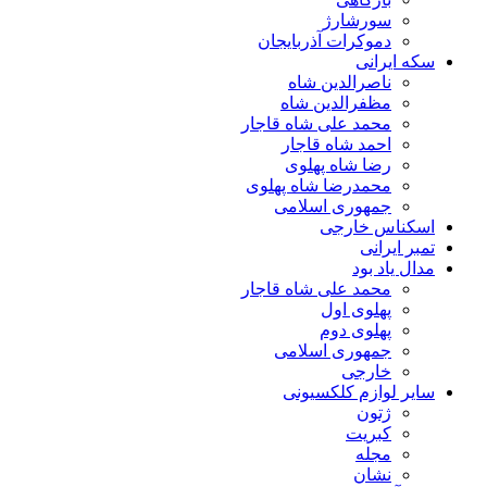
سورشارژ
دموکرات آذربایجان
سکه ایرانی
ناصرالدین شاه
مظفرالدین شاه
محمد علی شاه قاجار
احمد شاه قاجار
رضا شاه پهلوی
محمدرضا شاه پهلوی
جمهوری اسلامی
اسکناس خارجی
تمبر ایرانی
مدال یاد بود
محمد علی شاه قاجار
پهلوی اول
پهلوی دوم
جمهوری اسلامی
خارجی
سایر لوازم کلکسیونی
ژتون
کبریت
مجله
نشان