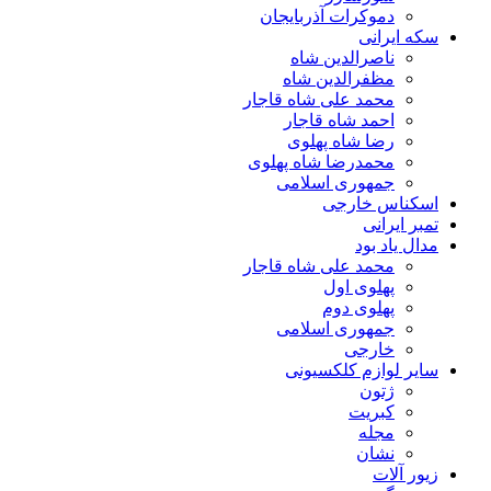
دموکرات آذربایجان
سکه ایرانی
ناصرالدین شاه
مظفرالدین شاه
محمد علی شاه قاجار
احمد شاه قاجار
رضا شاه پهلوی
محمدرضا شاه پهلوی
جمهوری اسلامی
اسکناس خارجی
تمبر ایرانی
مدال یاد بود
محمد علی شاه قاجار
پهلوی اول
پهلوی دوم
جمهوری اسلامی
خارجی
سایر لوازم کلکسیونی
ژتون
کبریت
مجله
نشان
زیور آلات