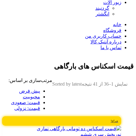
زیور آلات
گردنبند
انگشتر
خانه
فروشگاه
حساب کاربری من
درباره آنتیک کالا
تماس با ما
قیمت اسکناس های بارگاهی
مرتب‌سازی بر اساس:
نمایش 1–36 از 41 نتیجه
Sorted by latest
پیش فرض
محبوبیت
قیمت: صعودی
قیمت: نزولی
حراج!