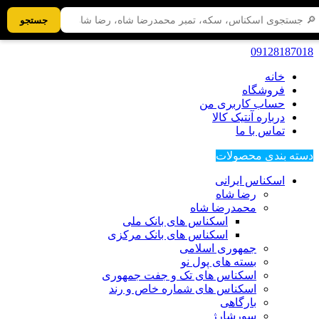
جستجو
09128187018
خانه
فروشگاه
حساب کاربری من
درباره آنتیک کالا
تماس با ما
دسته بندی محصولات
اسکناس ایرانی
رضا شاه
محمدرضا شاه
اسکناس های بانک ملی
اسکناس های بانک مرکزی
جمهوری اسلامی
بسته های پول نو
اسکناس های تک و جفت جمهوری
اسکناس های شماره خاص و رند
بارگاهی
سورشارژ