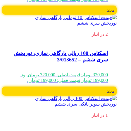
حراج!
2 در انبار
اسکناس 100 ریالی بارگاهی نمازی، نوربخش
سری ششم – 3/013652
320,000
تومان
قیمت اصلی: 320,000 تومان بود.
199,000
تومان
قیمت فعلی: 199,000 تومان.
حراج!
1 در انبار