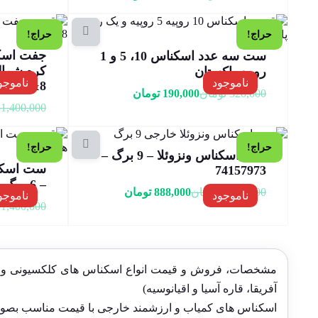
حراج!
حراج!
ست سه عدد اسکناس 10، 5 و 1
روپیه پاکستان
ناموجود
ناموجو
8&719517
320,000
تومان
190,000
تومان
1,400,000
حراج!
حراج!
ست اسکناس ونزوئلا – 9 برگ –
ست اسکنا
74157973
– 6 برگ – 943376
1,400,000
تومان
888,000
تومان
ناموجود
ناموجو
1,400,000
مشخصات، فروش و قیمت انواع اسکناس های کلکسیونی و قدیمی
آفریقا، قاره آسیا و اقیانوسیه)
اسکناس های کمیاب و ارزشمند خارجی با قیمت مناسب بصورت