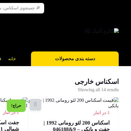
دسته بندی محصولات
خانه
ف
اسکناس خارجی
Showing all 14 results
حراج!
1 در انبار
1 در انبار
اسکناس 200 لئو رومانی 1992 |
جفت و بانکی – 9&046188