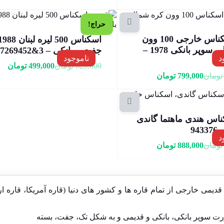
حراج!
جفت اسکناس خارجی 100 وون
کره شمالی سوپر بانکی 1978 –
جفت و بانکی – 3&7269452
د
ناموجود
820,000
تومان
499,000
تومان
تومان
799,000
تومان
س هندی ماهتما گاندی
د
تومان
888,000
تومان
 خارجی از تمام قاره ها و کشور های دنیا (قاره آمریکا، قاره ارو
 سوپر بانکی، بانکی و قدیمی و به شکل تک، جفت، بسته