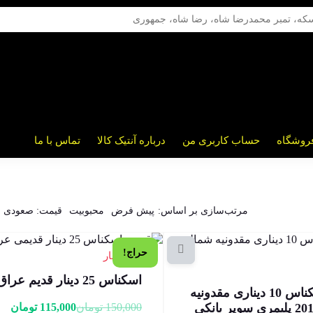
روشگاه
حساب کاربری من
درباره آنتیک کالا
تماس با ما
مرتب‌سازی بر اساس:
پیش فرض
محبوبیت
قیمت: صعودی
حراج!
1 در انبار
اسکناس 25 دینار قدیم عراق اصل
جفت اسکناس 10 دیناری مقدونیه
شمالی 2011 پلیمری سوپر بانکی
150,000
تومان
115,000
تومان