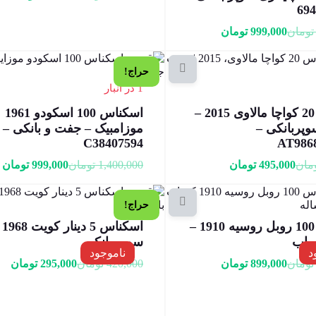
تومان
999,000
تومان
حراج!
1 در انبار
اسکناس 20 کواچا مالاوی 2015 –
اسکناس 100 اسکودو 1961
پربانکی –
موزامبیک – جفت و بانکی –
C38407594
AT986
مان
495,000
تومان
1,400,000
تومان
999,000
تومان
حراج!
اسکناس 100 روبل روسیه 1910 –
اسکناس
یاب
سوپر بانکی
د
ناموجود
تومان
899,000
تومان
420,000
تومان
295,000
تومان