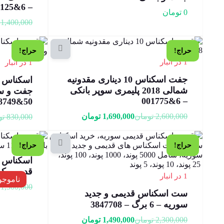
– 6&694125
0
تومان
1,400,000
حراج!
حراج!
1 در انبار
1 در انبار
جفت اسکناس 10 دیناری مقدونیه
شمالی 2018 پلیمری سوپر بانکی
جفت و سو
– 6&001775
8749&50
2,600,000
تومان
1,690,000
تومان
830,000
تو
حراج!
حراج!
قدیمی کم
1 در انبار
ناموجو
1,500,000
ست اسکناس قدیمی و جدید
سوریه – 6 برگ – 3847708
2,300,000
تومان
1,490,000
تومان