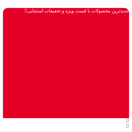
جدیدترین محصولات با قیمت ویژه و تخفیفات استثنایی
تراول 500 
3%
00
00