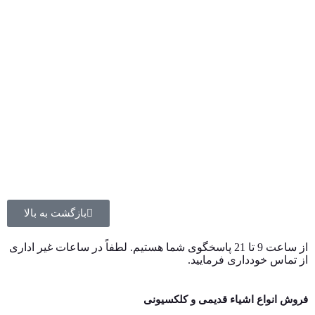
ما خریداری نمائید
مرجع کارشناسی
آنتیک کالا فضایی را فراهم آورده است تا کلیه افراد علاقمند اعم از
مبتدی تا پیشرفته، بتوانند به طور یکسان گرد هم آیند و مجموعه
کلکسونی مورد علاقه خود را با کمک مجموعه ما تکمیل نمایند. ما
اطلاعات، مقالات و هر چیز دیگری را که مربوط به اشیاء قدیمی و
کلکسیونی است ارائه می دهیم تا به شما در درک بهتر محصولات کمک
نماییم.
بازگشت به بالا
از ساعت 9 تا 21 پاسخگوی شما هستیم. لطفاً در ساعات غیر اداری
از تماس خودداری فرمایید.
فروش انواع اشیاء قدیمی و کلکسیونی