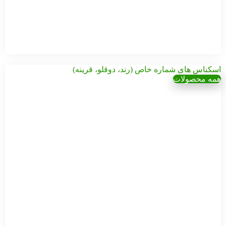
سفارش
اسکناس های شماره خاص (رند، دوقلو، قرینه)
همه محصولات
بسته
بسته
اسکناس
اسکناس
100 تومانی
10000
بسته
امام
تومانی
اسکناس
جمهوری –
قدیمی
1000
نیمه...
بسته