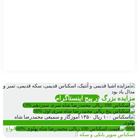
محمدرضا...
شاه پهلوی
38,000
تومان
1,000,000
تومان
500,000
تومان
25,000
تومان
سفارش
سفارش
سفارش
مزایده بزرگ
در پیج اینستاگرام
13%
26%
36%
60%
انواع
اسکناس سوپر بانکی و سکه