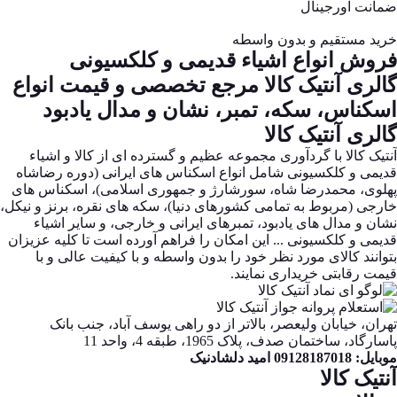
ضمانت اورجینال
خرید مستقیم و بدون واسطه
فروش انواع اشیاء قدیمی و کلکسیونی
گالری آنتیک کالا مرجع تخصصی و قیمت انواع
اسکناس، سکه، تمبر، نشان و مدال یادبود
گالری آنتیک کالا
آنتیک کالا با گردآوری مجموعه عظیم و گسترده ای از کالا و اشیاء
قدیمی و کلکسیونی شامل انواع اسکناس های ایرانی (دوره رضاشاه
پهلوی، محمدرضا شاه، سورشارژ و جمهوری اسلامی)، اسکناس های
خارجی (مربوط به تمامی کشورهای دنیا)، سکه های نقره، برنز و نیکل،
نشان و مدال های یادبود، تمبرهای ایرانی و خارجی، و سایر اشیاء
قدیمی و کلکسیونی ... این امکان را فراهم آورده است تا کلیه عزیزان
بتوانند کالای مورد نظر خود را بدون واسطه و با کیفیت عالی و با
قیمت رقابتی خریداری نمایند.
تهران، خیابان ولیعصر، بالاتر از دو راهی یوسف آباد، جنب بانک
پاسارگاد، ساختمان صدف، پلاک 1965، طبقه 4، واحد 11
موبایل: 09128187018 امید دلشادنیک
آنتیک کالا