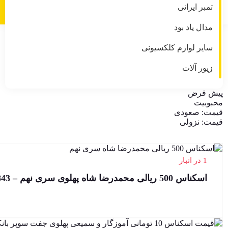
تمبر ایرانی
مدال یاد بود
سایر لوازم کلکسیونی
اسکناس سری نهم محمدرضا شاه
Sorted
Showing all 13 results
زیور آلات
by
مرتب‌سازی بر اساس:
latest
پیش فرض
محبوبیت
قیمت: صعودی
قیمت: نزولی
1 در انبار
اسکناس 500 ریالی محمدرضا شاه پهلوی سری نهم – 39/163843