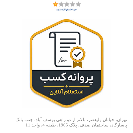
تهران، خیابان ولیعصر، بالاتر از دو راهی یوسف آباد، جنب بانک
پاسارگاد، ساختمان صدف، پلاک 1965، طبقه 4، واحد 11