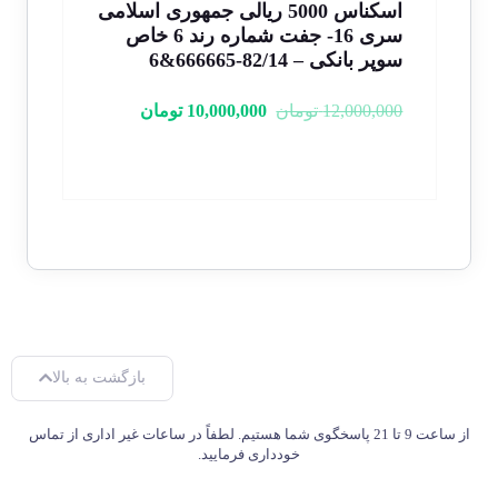
اسکناس 5000 ریالی جمهوری اسلامی
پر
سری 16- جفت شماره رند 6 خاص
په
7&8
سوپر بانکی – 82/14-666665&6
000
12,000,000
تومان
10,000,000
تومان
بازگشت به بالا
از ساعت 9 تا 21 پاسخگوی شما هستیم. لطفاً در ساعات غیر اداری از تماس
خودداری فرمایید.