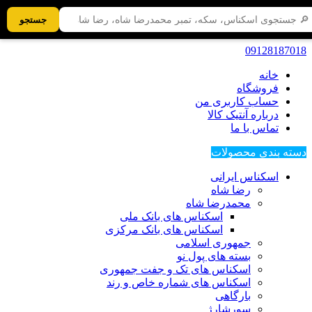
جستجو
09128187018
خانه
فروشگاه
حساب کاربری من
درباره آنتیک کالا
تماس با ما
دسته بندی محصولات
اسکناس ایرانی
رضا شاه
محمدرضا شاه
اسکناس های بانک ملی
اسکناس های بانک مرکزی
جمهوری اسلامی
بسته های پول نو
اسکناس های تک و جفت جمهوری
اسکناس های شماره خاص و رند
بارگاهی
سورشارژ