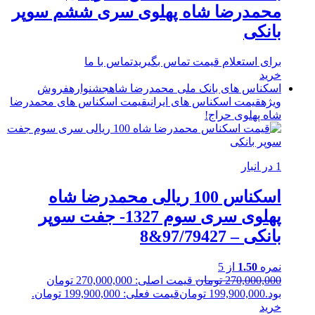
محمدرضا شاه پهلوی سری ششم سوپر
بانکی
برای استعلام قیمت تماس بگیرید
تماس با ما
خرید
اسکناس های بانک ملی محمدرضا شاه
جشنواره
فروش
ویژه
قیمت اسکناس های ایرانی
قیمت اسکناس های محمدرضا
شاه پهلوی
حراج!
1 در انبار
اسکناس 100 ریالی محمدرضا شاه
پهلوی سری سوم 1327- جفت سوپر
بانکی – 97/79427&8
نمره
1.50
از 5
270,000,000
تومان
قیمت اصلی: 270,000,000 تومان
بود.
199,900,000
تومان
قیمت فعلی: 199,900,000 تومان.
خرید