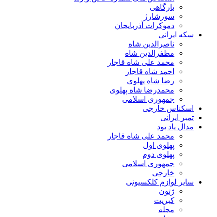
بارگاهی
سورشارژ
دموکرات آذربایجان
سکه ایرانی
ناصرالدین شاه
مظفرالدین شاه
محمد علی شاه قاجار
احمد شاه قاجار
رضا شاه پهلوی
محمدرضا شاه پهلوی
جمهوری اسلامی
اسکناس خارجی
تمبر ایرانی
مدال یاد بود
محمد علی شاه قاجار
پهلوی اول
پهلوی دوم
جمهوری اسلامی
خارجی
سایر لوازم کلکسیونی
ژتون
کبریت
مجله