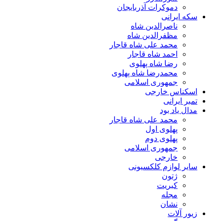
دموکرات آذربایجان
سکه ایرانی
ناصرالدین شاه
مظفرالدین شاه
محمد علی شاه قاجار
احمد شاه قاجار
رضا شاه پهلوی
محمدرضا شاه پهلوی
جمهوری اسلامی
اسکناس خارجی
تمبر ایرانی
مدال یاد بود
محمد علی شاه قاجار
پهلوی اول
پهلوی دوم
جمهوری اسلامی
خارجی
سایر لوازم کلکسیونی
ژتون
کبریت
مجله
نشان
زیور آلات