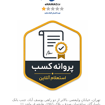
تهران، خیابان ولیعصر، بالاتر از دو راهی یوسف آباد، جنب بانک
پاسارگاد، ساختمان صدف، پلاک 1965، طبقه 4، واحد 11