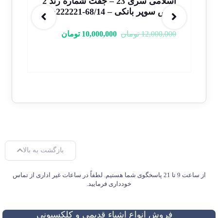
اسلامی سری 23 – جفت شماره رند 2
سری 
خاص سوپر بانکی – 68/14-222221&2
000
12,000,000
تومان
10,000,000
تومان
بازگشت به بالا
از ساعت 9 تا 21 پاسخگوی شما هستیم. لطفاً در ساعات غیر اداری از تماس
خودداری فرمایید.
فروش انواع اشیاء قدیمی و کلکسیونی