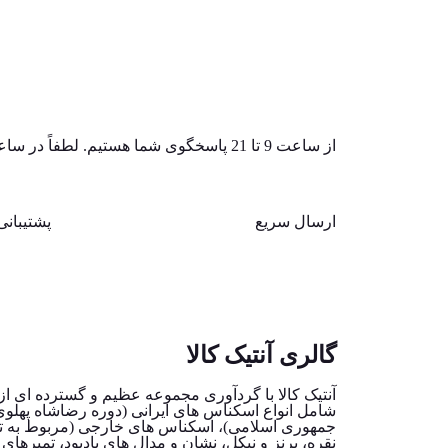
از ساعت 9 تا 21 پاسخگوی شما هستیم. لطفاً در ساعات غیر اداری از تماس خودداری فرمایید.
ارسال سریع
پشتیبانی
گالری آنتیک کالا
آنتیک کالا با گردآوری مجموعه عظیم و گسترده ای از 
شامل انواع اسکناس های ایرانی (دوره رضاشاه پهلو
جمهوری اسلامی)، اسکناس های خارجی (مربوط به تم
نقره، برنز و نیکل، نشان و مدال های یادبود، تمبرهای 