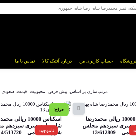
روشگاه
حساب کاربری من
درباره آنتیک کالا
تماس با ما
مرتب‌سازی بر اساس:
پیش فرض
محبوبیت
قیمت: صعودی
حراج!
اسکناس 10000 ریالی محمدرضا
اسکناس 10000 ریالی م
وی سری سیزدهم مجلس
شاه پهلوی سری سیزدهم م
د
ناموجود
 – 13/612809
شورای اسلامی – 14/513720