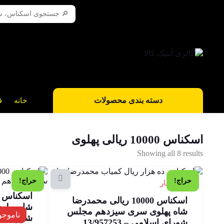
دسته بندی محصولات
خانه
ف
اسکناس 10000 ریالی پهلوی
Showing all 8 results
حراج!
حراج!
1 در انبار
اسکناس 10000 ریالی محمدرضا
شاه پهل
شاه پهلوی سری سیزدهم مجلس
ناموجو
شورای اسلامی
شورای اسلامی – 13/957253