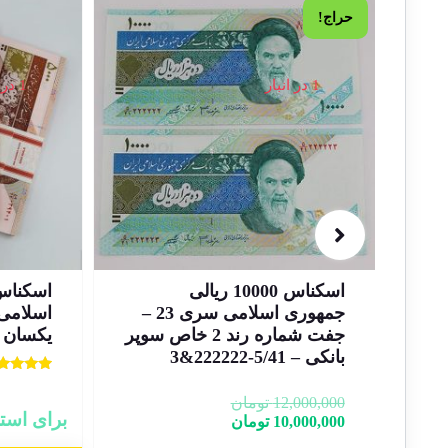
حراج!
1 در انبار
1 در انبار
اسکناس 10000 ریالی
جمهوری اسلامی سری 22 –
جمهوری اسلامی سری 23 –
اسلامی
خاص سوپر
جفت شماره رند 2 خاص سوپر
یکسان – 401
بانکی – 5/41-222222&3
نمره
5.00
12,000,000
تومان
از 5
برای است
10,000,000
تومان