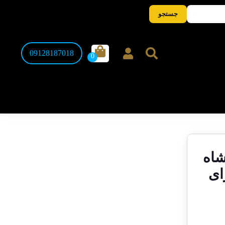
جستجو
09128187018
ا شاه
ای