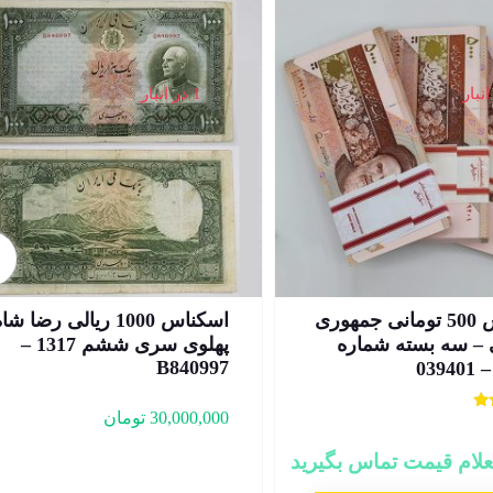
1 در انبار
اسکناس 500 تومانی جمهوری
اسکناس 1000 ریالی رضا شا
 – سه بسته شماره
پهلوی سری ششم 1317 –
B840997
039
30,000,000
تومان
علام قیمت تماس بگیرید