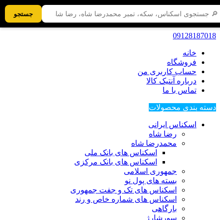
جستجو
09128187018
خانه
فروشگاه
حساب کاربری من
درباره آنتیک کالا
تماس با ما
دسته بندی محصولات
اسکناس ایرانی
رضا شاه
محمدرضا شاه
اسکناس های بانک ملی
اسکناس های بانک مرکزی
جمهوری اسلامی
بسته های پول نو
اسکناس های تک و جفت جمهوری
اسکناس های شماره خاص و رند
بارگاهی
سورشارژ