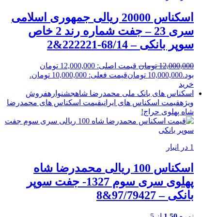
اسکناس 20000 ریالی جمهوری اسلامی
سری 23 – جفت شماره رند 2 خاص
سوپر بانکی – 68/14-222221&2
12,000,000
تومان
قیمت اصلی: 12,000,000 تومان
بود.
10,000,000
تومان
قیمت فعلی: 10,000,000 تومان.
خرید
اسکناس های بانک ملی محمدرضا شاه
جشنواره
فروش
ویژه
قیمت اسکناس های ایرانی
قیمت اسکناس های محمدرضا
شاه پهلوی
حراج!
1 در انبار
اسکناس 100 ریالی محمدرضا شاه
پهلوی سری سوم 1327- جفت سوپر
بانکی – 97/79427&8
نمره
1.50
از 5