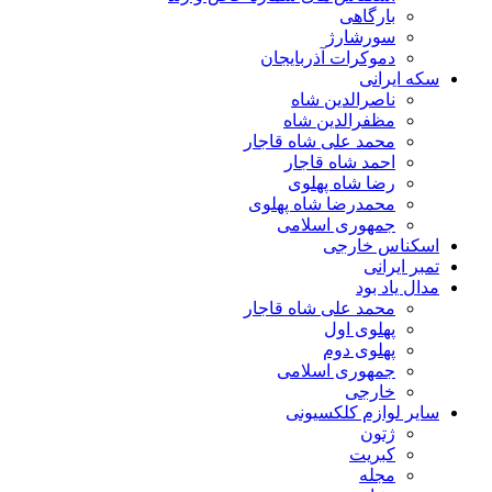
بارگاهی
سورشارژ
دموکرات آذربایجان
سکه ایرانی
ناصرالدین شاه
مظفرالدین شاه
محمد علی شاه قاجار
احمد شاه قاجار
رضا شاه پهلوی
محمدرضا شاه پهلوی
جمهوری اسلامی
اسکناس خارجی
تمبر ایرانی
مدال یاد بود
محمد علی شاه قاجار
پهلوی اول
پهلوی دوم
جمهوری اسلامی
خارجی
سایر لوازم کلکسیونی
ژتون
کبریت
مجله