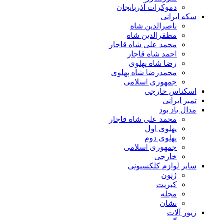
دموکرات آذربایجان
سکه ایرانی
ناصرالدین شاه
مظفرالدین شاه
محمد علی شاه قاجار
احمد شاه قاجار
رضا شاه پهلوی
محمدرضا شاه پهلوی
جمهوری اسلامی
اسکناس خارجی
تمبر ایرانی
مدال یاد بود
محمد علی شاه قاجار
پهلوی اول
پهلوی دوم
جمهوری اسلامی
خارجی
سایر لوازم کلکسیونی
ژتون
کبریت
مجله
نشان
زیور آلات