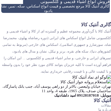
فروش انواع اشیاء قدیمی و کلکسیونی
گالری آنتیک کالا مرجع تخصصی و قیمت انواع اسکناس، سکه، تمبر، نشان
یادبود
گالری آنتیک کالا
آنتیک کالا با گردآوری مجموعه عظیم و گسترده ای از کالا و اشیاء قدیمی و
کلکسیونی شامل انواع اسکناس های ایرانی (دوره رضاشاه پهلوی، محمدرضا
شاه، سورشارژ و جمهوری اسلامی)، اسکناس های خارجی (مربوط به تمامی
کشورهای دنیا)، سکه های نقره، برنز و نیکل، نشان و مدال های یادبود،
تمبرهای ایرانی و خارجی، و سایر اشیاء قدیمی و کلکسیونی ... این امکان را
فراهم آورده است تا کلیه عزیزان بتوانند کالای مورد نظر خود را بدون واسطه
و با کیفیت عالی و با قیمت رقابتی خریداری نمایند.
تهران، خیابان ولیعصر، بالاتر از دو راهی یوسف آباد، جنب بانک پاسارگاد،
ساختمان صدف، پلاک 1965، طبقه 4، واحد 11
موبایل: 09128187018 امید دلشادنیک
آنتیک کالا
مقالات
درباره ما