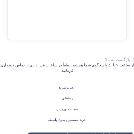
75/996767&8
قیمت
قیمت
62,000,000
تومان
49,990,000
تومان
فعلی:
اصلی:
49,990,000 تومان.
62,000,000 تومان
بود.
بازگشت به بالا
از ساعت 9 تا 21 پاسخگوی شما هستیم. لطفاً در ساعات غیر اداری از تماس خودداری
فرمایید.
ارسال سریع
پشتیبانی
ضمانت اورجینال
خرید مستقیم و بدون واسطه