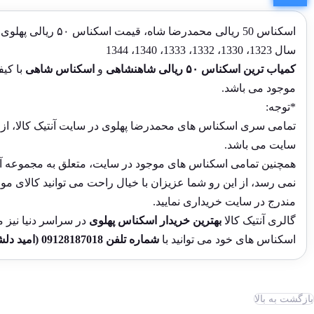
اسکناس 50 ریالی مح
سال 1323، 1330، 1332، 1333، 1340، 1344
کمیاب ترین اسکناس ۵۰ ریالی
شاهنشاهی
و
اسکناس شاهی
با کی
موجود می باشد.
*توجه:
تمامی سری اسکناس های محمدرضا پهلوی در سایت آنتیک کالا، از 
سایت می باشد.
همچنین تمامی اسکناس های موجود در سایت، متعلق به مجموعه آنت
نمی رسد، از این رو شما عزیزان با خیال راحت می توانید کالای 
مندرج در سایت خریداری نمایید.
گالری آنتیک کالا
بهترین خریدار اسکناس
پهلوی
در سراسر دنیا نیز 
اسکناس های خود می توانید با
شماره تلفن
09128187018
(امید دلش
بازگشت به بالا