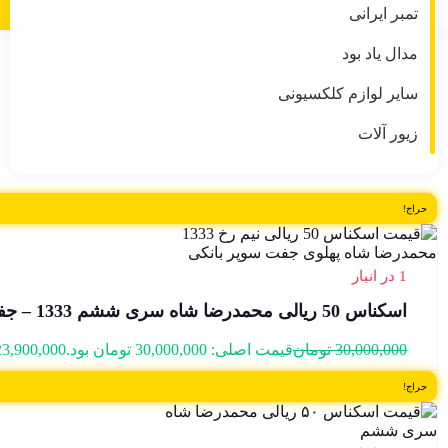
تمبر ایرانی
مدال یاد بود
اسکناس 50 ریالی محمدرضا شاه
سایر لوازم کلکسیونی
نمایش 1–36 از 113 نتیجه
Sorted by latest
زیور آلات
حراج!
1 در انبار
اسکناس 50 ریالی محمدرضا شاه سری ششم 1333 – جفت سوپر بانکی – 882246,7
30,000,000
تومان
قیمت اصلی: 30,000,000 تومان بود.
23,900,000
حراج!