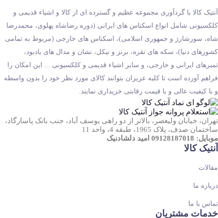
آنتیک کالا با گردآوری مجموعه عظیم و گسترده ای از کالا و اشیاء قدیمی و
کلکسیونی شامل انواع اسکناس های ایرانی (دوره رضاشاه پهلوی، محمدرضا
شاه، سورشارژ و جمهوری اسلامی)، اسکناس های خارجی (مربوط به تمامی
کشورهای دنیا)، سکه های نقره، برنز و نیکل، نشان و مدال های یادبود،
تمبرهای ایرانی و خارجی، و سایر اشیاء قدیمی و کلکسیونی ... این امکان را
فراهم آورده است تا کلیه عزیزان بتوانند کالای مورد نظر خود را بدون واسطه
و با کیفیت عالی و با قیمت رقابتی خریداری نمایند.
تهران، خیابان ولیعصر، بالاتر از دو راهی یوسف آباد، جنب بانک پاسارگاد،
ساختمان صدف، پلاک 1965، طبقه 4، واحد 11
موبایل: 09128187018 امید دلشادنیک
آنتیک کالا
مقالات
درباره ما
تماس با ما
خدمات مشتریان