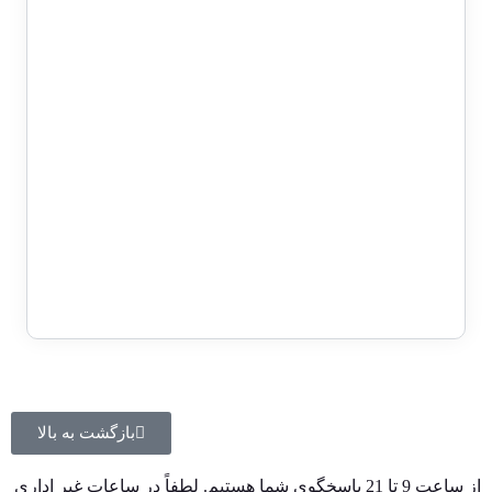
خاص سوپر بانکی – 5/41-222222&3
12,000,000
تومان
10,000,000
تومان
1 در انبار
حراج!
اسکناس 10000 ریالی جمهوری
اسلامی سری 16 – جفت شماره رند 4
خاص سوپر بانکی – 29/26-444443&4
12,000,000
تومان
10,000,000
تومان
بازگشت به بالا
از ساعت 9 تا 21 پاسخگوی شما هستیم. لطفاً در ساعات غیر اداری