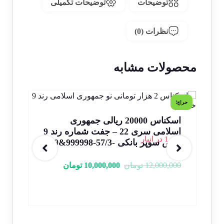
توضیحات
توضیحات تکمیلی
نظرات (0)
محصولات مشابه
حراج!
اسکناس 20000 ریالی جمهوری
اسلامی سری 22 – جفت شماره رند 9
– س
1 در انبار
خاص سوپر بانکی -57/3-999998&9
نمر
.00
12,000,000
تومان
10,000,000
تومان
از 5
ب