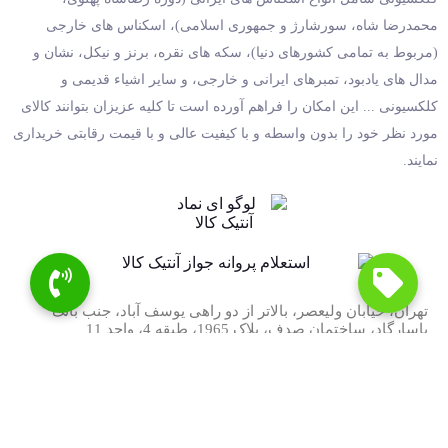
محمدرضا شاه، سورشارژ و جمهوری اسلامی)، اسکناس های خارجی
(مربوط به تمامی کشورهای دنیا)، سکه های نقره، برنز و نیکل، نشان و
مدال های یادبود، تمبرهای ایرانی و خارجی، و سایر اشیاء قدیمی و
کلکسیونی ... این امکان را فراهم آورده است تا کلیه عزیزان بتوانند کالای
مورد نظر خود را بدون واسطه و با کیفیت عالی و با قیمت رقابتی خریداری
نمایند.
تهران، خیابان ولیعصر، بالاتر از دو راهی یوسف آباد، جنب بانک
پاسارگاد، ساختمان صدف، پلاک 1965، طبقه 4، واحد 11
موبایل: 09128187018 امید دلشادنیک
ناموجود
آنتیک کالا
خدمات مشتریان