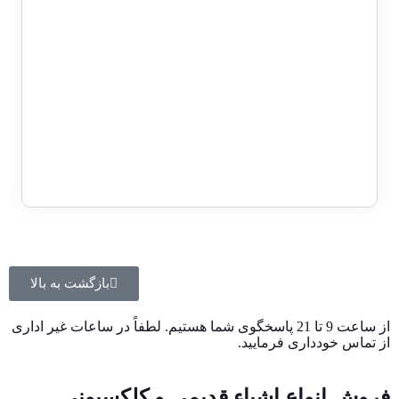
1 در انبار
حراج!
اسکناس 5000 ریالی جمهوری اسلامی
سری 16- جفت شماره رند 6 خاص
سوپر بانکی – 82/14-666665&6
12,000,000
تومان
10,000,000
تومان
بازگشت به بالا
از ساعت 9 تا 21 پاسخگوی شما هستیم. لطفاً در ساعات غیر اداری
از تماس خودداری فرمایید.
فروش انواع اشیاء قدیمی و کلکسیونی