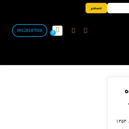
جستجو
09128187018
ه
قیمت اسکناس 100 ریالی انصاری و یگانه ، ۱۰۰ ریالی ۱۳۵۳