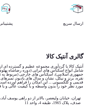
ارسال سریع
پشتیبانی
گالری آنتیک کالا
آنتیک کالا با گردآوری مجموعه عظیم و گسترده ای از 
شامل انواع اسکناس های ایرانی (دوره رضاشاه پهلو
جمهوری اسلامی)، اسکناس های خارجی (مربوط به تم
نقره، برنز و نیکل، نشان و مدال های یادبود، تمبرهای 
قدیمی و کلکسیونی ... این امکان را فراهم آورده است ت
مورد نظر خود را بدون واسطه و با کیفیت عالی و با ق
تهران، خیابان ولیعصر، بالاتر از دو راهی یوسف آباد
صدف، پلاک 1965، طبقه 4، واحد 11