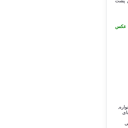
س پشت
ر عکس
اره
,
ای
ی