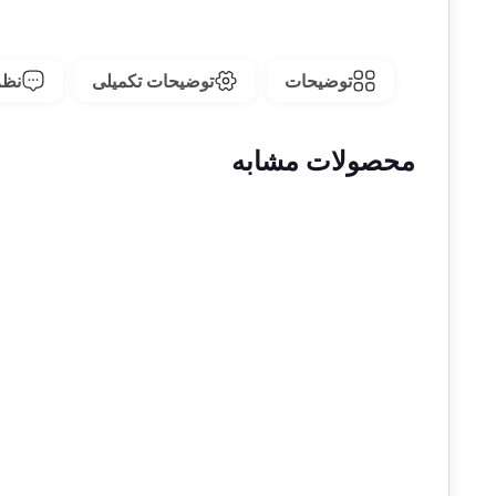
توضیحات
توضیحات تکمیلی
نظرا
محصولات مشابه
1 در انبار
1 در انبار
حراج!
حراج!
اسکناس 1000 ریالی محمدرضا
شاه پهلوی سری یازدهم –
جفت سوپر بانکی –
رند
14/21-999998&9
51/264307&8
600,000,000
تومان
,000,000
54,990,000
تومان
,000,000
1 در انبار
1 در انبار
حراج!
حراج!