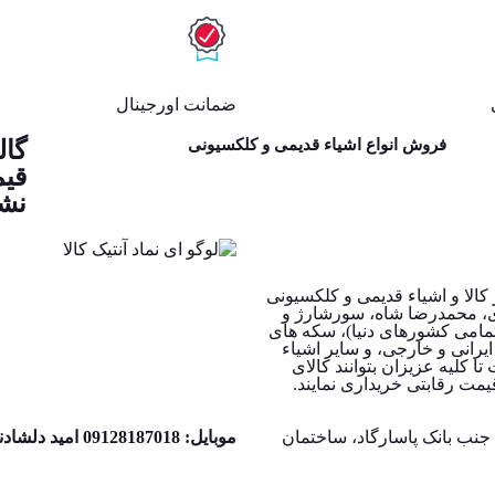
ضمانت اورجینال
فروش انواع اشیاء قدیمی و کلکسیونی
گال
قیم
نشا
کالا و اشیاء قدیمی و کلکسیونی
ی، محمدرضا شاه، سورشارژ و
امی کشورهای دنیا)، سکه های
ایرانی و خارجی، و سایر اشیاء
ا کلیه عزیزان بتوانند کالای
یمت رقابتی خریداری نمایند.
، جنب بانک پاسارگاد، ساختمان
موبایل: 09128187018 امید دلشادنیک