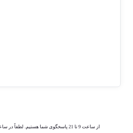
حراج!
اسکناس 500 تومانی جمهوری
اسلامی – سه بسته شماره
یکسان – 039401
– 68/14-222221&2
نمره
5.00
از 5
برای استعلام قیمت تماس بگیرید
,000,000
,000,000
تماس با ما
از ساعت 9 تا 21 پاسخگوی شما هستیم. لطفاً در ساعات غیر اداری از تماس خودداری فرمایید.