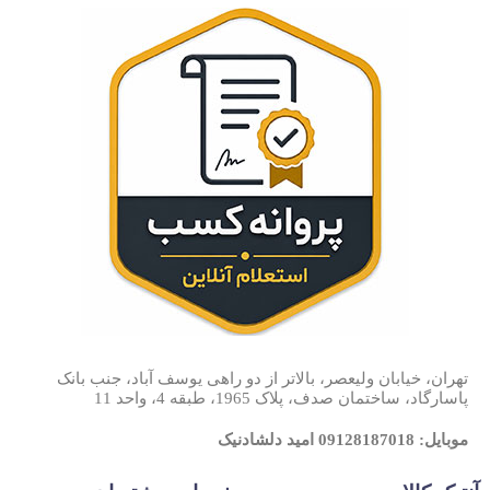
تهران، خیابان ولیعصر، بالاتر از دو راهی یوسف آباد، جنب بانک
پاسارگاد، ساختمان صدف، پلاک 1965، طبقه 4، واحد 11
موبایل: 09128187018 امید دلشادنیک