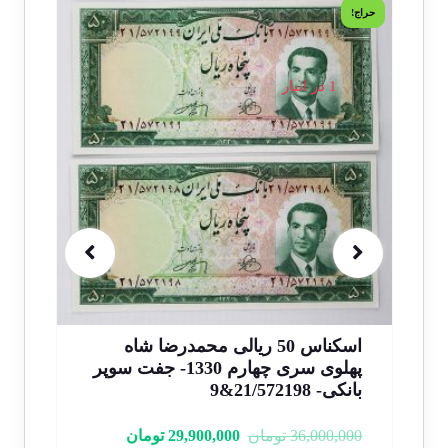
حراج!
حراج!
1 در انبار
می
اسکناس 50 ریالی محمدرضا شاه
پهلوی سری چهارم 1330- جفت سوپر
په
7&8
بانکی- 21/572198&9
000
36,000,000
تومان
29,900,000
تومان