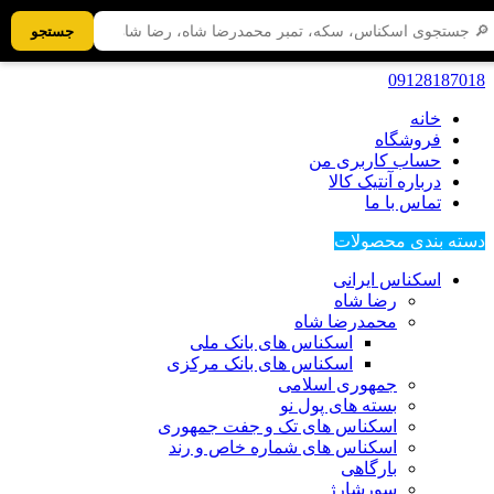
جستجو
09128187018
خانه
فروشگاه
حساب کاربری من
درباره آنتیک کالا
تماس با ما
دسته بندی محصولات
اسکناس ایرانی
رضا شاه
محمدرضا شاه
اسکناس های بانک ملی
اسکناس های بانک مرکزی
جمهوری اسلامی
بسته های پول نو
اسکناس های تک و جفت جمهوری
اسکناس های شماره خاص و رند
بارگاهی
سورشارژ