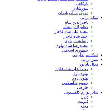
بارگاهی
سورشارژ
دموکرات آذربایجان
سکه ایرانی
ناصرالدین شاه
مظفرالدین شاه
محمد علی شاه قاجار
احمد شاه قاجار
رضا شاه پهلوی
محمدرضا شاه پهلوی
جمهوری اسلامی
اسکناس خارجی
تمبر ایرانی
مدال یاد بود
محمد علی شاه قاجار
پهلوی اول
پهلوی دوم
جمهوری اسلامی
خارجی
سایر لوازم کلکسیونی
ژتون
کبریت
مجله