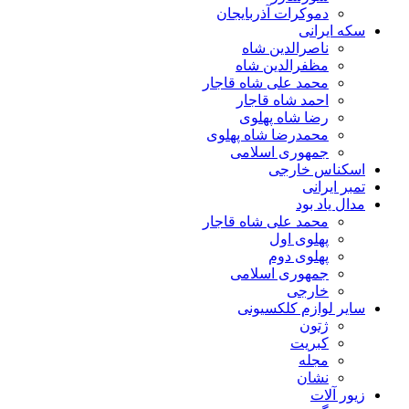
دموکرات آذربایجان
سکه ایرانی
ناصرالدین شاه
مظفرالدین شاه
محمد علی شاه قاجار
احمد شاه قاجار
رضا شاه پهلوی
محمدرضا شاه پهلوی
جمهوری اسلامی
اسکناس خارجی
تمبر ایرانی
مدال یاد بود
محمد علی شاه قاجار
پهلوی اول
پهلوی دوم
جمهوری اسلامی
خارجی
سایر لوازم کلکسیونی
ژتون
کبریت
مجله
نشان
زیور آلات