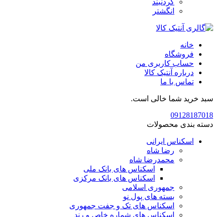
گردنبند
انگشتر
خانه
فروشگاه
حساب کاربری من
درباره آنتیک کالا
تماس با ما
سبد خرید شما خالی است.
09128187018
دسته بندی محصولات
اسکناس ایرانی
رضا شاه
محمدرضا شاه
اسکناس های بانک ملی
اسکناس های بانک مرکزی
جمهوری اسلامی
بسته های پول نو
اسکناس های تک و جفت جمهوری
اسکناس های شماره خاص و رند