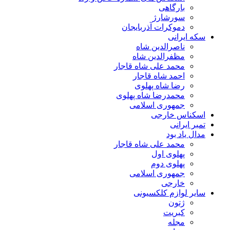
بارگاهی
سورشارژ
دموکرات آذربایجان
سکه ایرانی
ناصرالدین شاه
مظفرالدین شاه
محمد علی شاه قاجار
احمد شاه قاجار
رضا شاه پهلوی
محمدرضا شاه پهلوی
جمهوری اسلامی
اسکناس خارجی
تمبر ایرانی
مدال یاد بود
محمد علی شاه قاجار
پهلوی اول
پهلوی دوم
جمهوری اسلامی
خارجی
سایر لوازم کلکسیونی
ژتون
کبریت
مجله