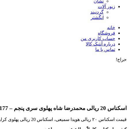
نشان
زیور آلات
گردنبند
انگشتر
خانه
فروشگاه
حساب کاربری من
درباره آنتیک کالا
تماس با ما
حراج!
اسکناس 20 ریالی محمدرضا شاه پهلوی سری پنجم – 42/961177
قیمت اسکناس ۲۰ ریالی هویدا سمیعی، اسکناس 20 ریالی پهلوی کراواتی محمدرضا شاه سری پنجم، بیست ریالی شکارگاهی پهلوی بانک مرکزی رنگ قرمز، با قیمت ویژه