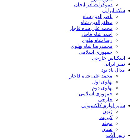
دموکرات آذربایجان
سکه ایرانی
ناصرالدین شاه
مظفرالدین شاه
محمد علی شاه قاجار
احمد شاه قاجار
رضا شاه پهلوی
محمدرضا شاه پهلوی
جمهوری اسلامی
اسکناس خارجی
تمبر ایرانی
مدال یاد بود
محمد علی شاه قاجار
پهلوی اول
پهلوی دوم
جمهوری اسلامی
خارجی
سایر لوازم کلکسیونی
ژتون
کبریت
مجله
نشان
زیور آلات