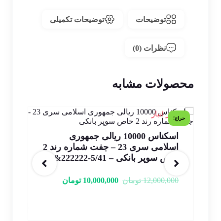
توضیحات
توضیحات تکمیلی
نظرات (0)
محصولات مشابه
1 در انبار
1 در انبار
حراج!
اسکناس 10000 ریالی جمهوری
اسلامی سری 23 – جفت شماره رند 2
مح
خاص سوپر بانکی – 5/41-222222&3
سو
12,000,000
تومان
10,000,000
تومان
ب