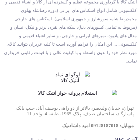
آنتیک کالا با گردآوری مجموعه عظیم و گسترده ای از کالا و اشیاء قدیمی و
کلکسیونی شامل انواع اسکناس های ایرانی (دوره رضاشاه پهلوی،
محمدرضا شاه، سورشارژ و جمهوری اسلامی)، اسکناس های خارجی
(مربوط به تمامی کشورهای دنیا)، سکه های نقره، برنز و نیکل، نشان و
مدال های یادبود، تمبرهای ایرانی و خارجی، و سایر اشیاء قدیمی و
کلکسیونی ... این امکان را فراهم آورده است تا کلیه عزیزان بتوانند کالای
مورد نظر خود را بدون واسطه و با کیفیت عالی و با قیمت رقابتی خریداری
نمایند.
تهران، خیابان ولیعصر، بالاتر از دو راهی یوسف آباد، جنب بانک
پاسارگاد، ساختمان صدف، پلاک 1965، طبقه 4، واحد 11
موبایل: 09128187018 امید دلشادنیک