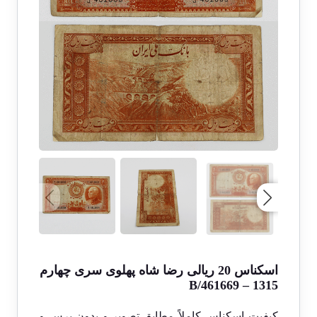
اسکناس 20 ریالی رضا شاه پهلوی سری چهارم
1315 – B/461669
کیفیت اسکناس کاملاً مطابق تصویر و بدون پرس و