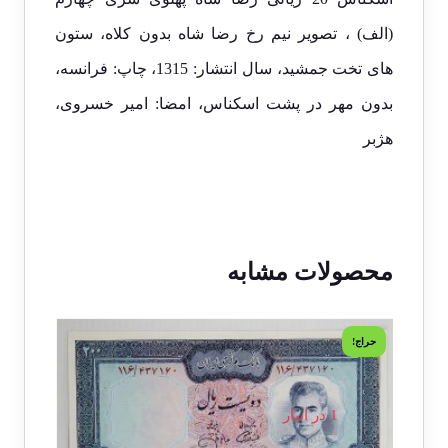
(الف) ، تصویر نیم رخ رضا شاه بدون کلاه، ستون
های تخت جمشید، سال انتشار: 1315، چاپ: فرانسه،
بدون مهر در پشت اسکناس، امضا: امیر خسروی،
هژبر
محصولات مشابه
حراج!
حراج!
1 در انبار