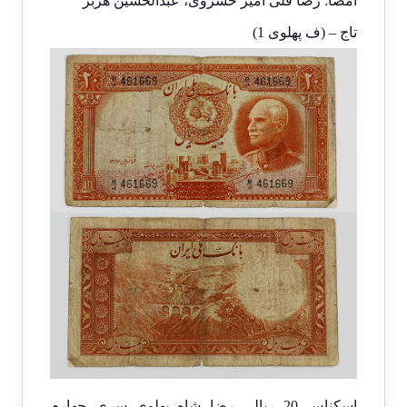
امضا: رضا قلی امیر خسروی، عبدالحسین هژبر
تاج – (ف پهلوی 1)
اسکناس 20 ریالی رضا شاه پهلوی سری چهارم