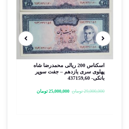
اسکناس 200 ریالی محمدرضا شاه
اسلامی سری 16 – جفت شماره رند 4
پهلوی سری یازدهم – جفت سوپر
بانکی- 437159,60
خاص 
29,000,000
تومان
25,000,000
تومان
000