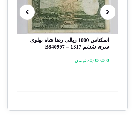
اسکناس 1000 ریالی رضا شاه پهلوی
سری ششم 1317 – B840997
سوپر
30,000,000
تومان
000