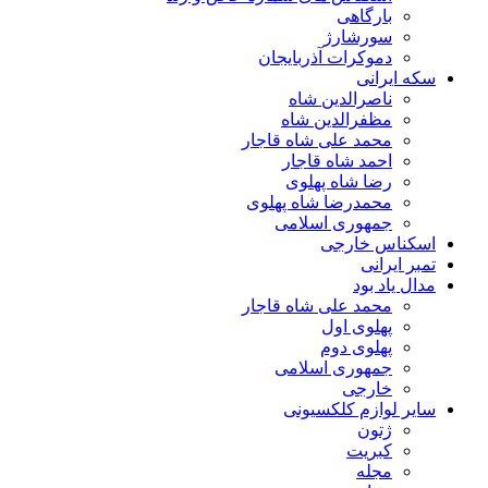
بارگاهی
سورشارژ
دموکرات آذربایجان
سکه ایرانی
ناصرالدین شاه
مظفرالدین شاه
محمد علی شاه قاجار
احمد شاه قاجار
رضا شاه پهلوی
محمدرضا شاه پهلوی
جمهوری اسلامی
اسکناس خارجی
تمبر ایرانی
مدال یاد بود
محمد علی شاه قاجار
پهلوی اول
پهلوی دوم
جمهوری اسلامی
خارجی
سایر لوازم کلکسیونی
ژتون
کبریت
مجله