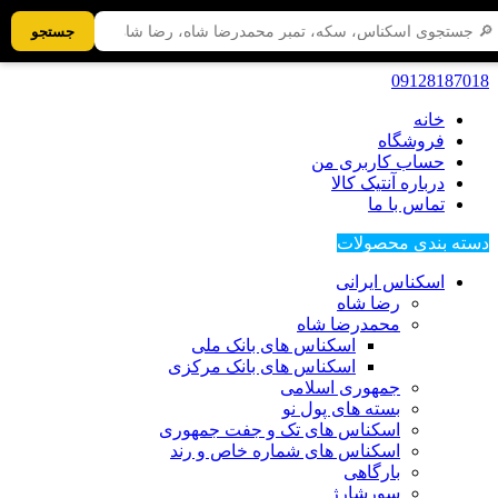
جستجو
09128187018
خانه
فروشگاه
حساب کاربری من
درباره آنتیک کالا
تماس با ما
دسته بندی محصولات
اسکناس ایرانی
رضا شاه
محمدرضا شاه
اسکناس های بانک ملی
اسکناس های بانک مرکزی
جمهوری اسلامی
بسته های پول نو
اسکناس های تک و جفت جمهوری
اسکناس های شماره خاص و رند
بارگاهی
سورشارژ