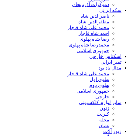
دموکرات آذربایجان
سکه ایرانی
ناصرالدین شاه
مظفرالدین شاه
محمد علی شاه قاجار
احمد شاه قاجار
رضا شاه پهلوی
محمدرضا شاه پهلوی
جمهوری اسلامی
اسکناس خارجی
تمبر ایرانی
مدال یاد بود
محمد علی شاه قاجار
پهلوی اول
پهلوی دوم
جمهوری اسلامی
خارجی
سایر لوازم کلکسیونی
ژتون
کبریت
مجله
نشان
زیور آلات