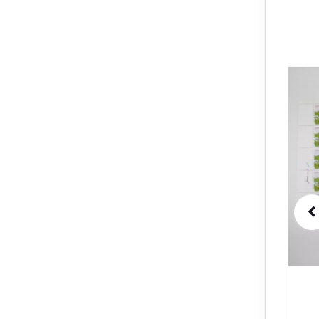
1 در انبار
1 در انبار
حراج!
حراج!
تمبر هزاره ابن سینا 1326
تمبر عرو
دوره محمدرضا شاه – 5 سری
فرح دیبا 1339 – سری 2 عدد
کامل – 25 قطعه