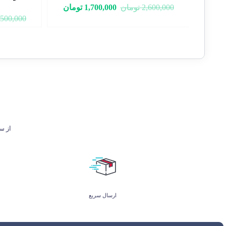
2,600,000
تومان
1,700,000
تومان
,500,000
از ساعت 9 تا 21 پاسخگوی شما هستیم. ل
ارسال سریع