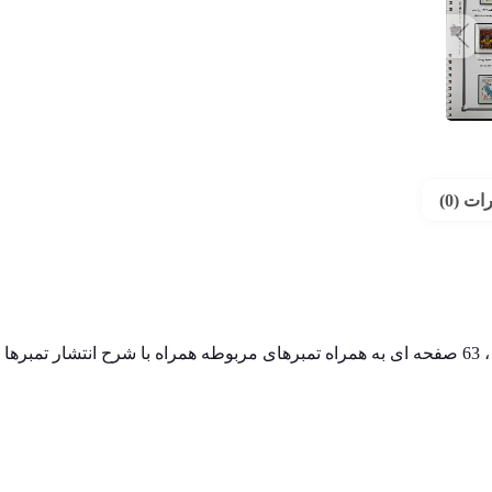
ت (0)