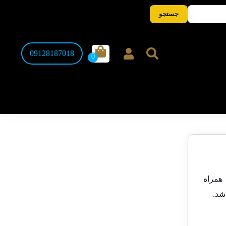
جستجو
09128187018
 ابتدای سال 1358 تا انتهای 1369 به همراه
شد.