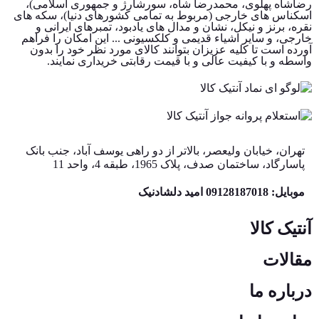
رضاشاه پهلوی، محمدرضا شاه، سورشارژ و جمهوری اسلامی)،
اسکناس های خارجی (مربوط به تمامی کشورهای دنیا)، سکه های
نقره، برنز و نیکل، نشان و مدال های یادبود، تمبرهای ایرانی و
خارجی، و سایر اشیاء قدیمی و کلکسیونی ... این امکان را فراهم
آورده است تا کلیه عزیزان بتوانند کالای مورد نظر خود را بدون
واسطه و با کیفیت عالی و با قیمت رقابتی خریداری نمایند.
تهران، خیابان ولیعصر، بالاتر از دو راهی یوسف آباد، جنب بانک
پاسارگاد، ساختمان صدف، پلاک 1965، طبقه 4، واحد 11
موبایل: 09128187018 امید دلشادنیک
آنتیک کالا
مقالات
درباره ما