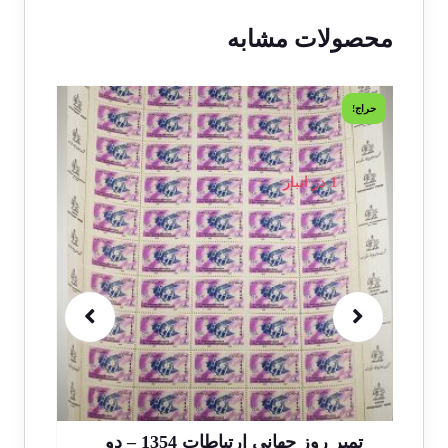
محصولات مشابه
حراج!
حراج!
1 در انبار
تمبر روز جهانی ارتباطات 1354 – دو