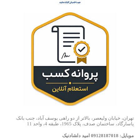
تهران، خیابان ولیعصر، بالاتر از دو راهی یوسف آباد، جنب بانک
پاسارگاد، ساختمان صدف، پلاک 1965، طبقه 4، واحد 11
موبایل: 09128187018 امید دلشادنیک