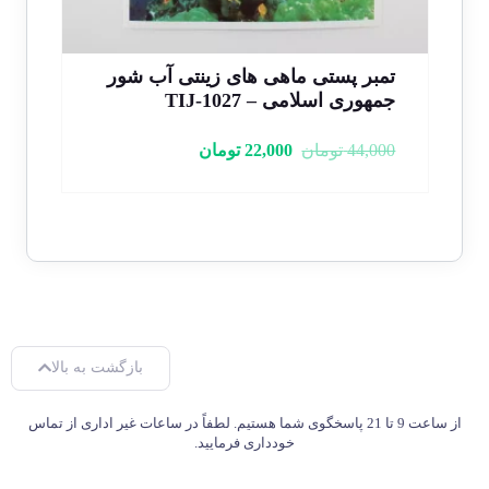
تمبر تدفین رضا شاه 1329 – سری 2
تم
عددی – دوره محمدرضا شاه
دو
5,000,000
تومان
3,200,000
تومان
000
بازگشت به بالا
از ساعت 9 تا 21 پاسخگوی شما هستیم. لطفاً در ساعات غیر اداری از تماس
خودداری فرمایید.