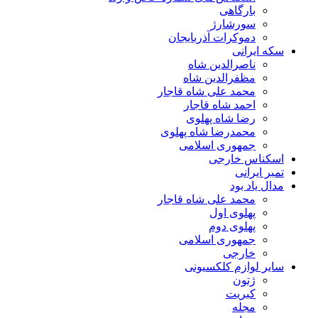
بارگاهی
سورشارژ
دموکرات آذربایجان
سکه ایرانی
ناصرالدین شاه
مظفرالدین شاه
محمد علی شاه قاجار
احمد شاه قاجار
رضا شاه پهلوی
محمدرضا شاه پهلوی
جمهوری اسلامی
اسکناس خارجی
تمبر ایرانی
مدال یاد بود
محمد علی شاه قاجار
پهلوی اول
پهلوی دوم
جمهوری اسلامی
خارجی
سایر لوازم کلکسیونی
ژتون
کبریت
مجله