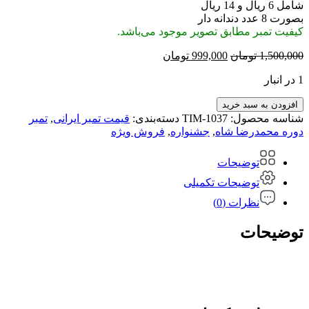
شامل 6 ریال و 14 ریال
بصورت 8 عدد دندانه دار
کیفیت تمبر مطابق تصویر موجود می‌باشد.
قیمت
قیمت
1,500,000
تومان
999,000
تومان
اصلی:
فعلی:
1 در انبار
1,500,000 تومان
999,000 تومان.
بود.
افزودن به سبد خرید
شناسه محصول:
TIM-1037
دسته‌بندی:
قیمت تمبر ایرانی
,
تمبر
دوره محمدرضا شاه
,
جشنواره
,
فروش ویژه
توضیحات
توضیحات تکمیلی
نظرات (0)
توضیحات