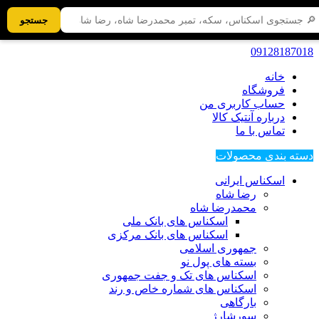
جستجو
09128187018
خانه
فروشگاه
حساب کاربری من
درباره آنتیک کالا
تماس با ما
دسته بندی محصولات
اسکناس ایرانی
رضا شاه
محمدرضا شاه
اسکناس های بانک ملی
اسکناس های بانک مرکزی
جمهوری اسلامی
بسته های پول نو
اسکناس های تک و جفت جمهوری
اسکناس های شماره خاص و رند
بارگاهی
سورشارژ