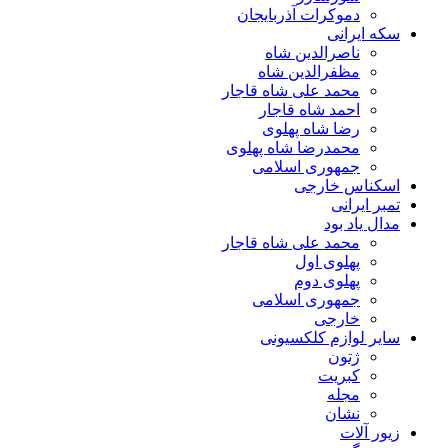
دموکرات آذربایجان
سکه ایرانی
ناصرالدین شاه
مظفرالدین شاه
محمد علی شاه قاجار
احمد شاه قاجار
رضا شاه پهلوی
محمدرضا شاه پهلوی
جمهوری اسلامی
اسکناس خارجی
تمبر ایرانی
مدال یاد بود
محمد علی شاه قاجار
پهلوی اول
پهلوی دوم
جمهوری اسلامی
خارجی
سایر لوازم کلکسیونی
ژتون
کبریت
مجله
نشان
زیور آلات