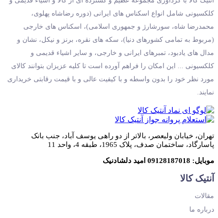
آنتیک کالا با گردآوری مجموعه عظیم و گسترده ای از کالا و اشیاء قدیمی و
کلکسیونی شامل انواع اسکناس های ایرانی (دوره رضاشاه پهلوی،
محمدرضا شاه، سورشارژ و جمهوری اسلامی)، اسکناس های خارجی
(مربوط به تمامی کشورهای دنیا)، سکه های نقره، برنز و نیکل، نشان و
مدال های یادبود، تمبرهای ایرانی و خارجی، و سایر اشیاء قدیمی و
کلکسیونی ... این امکان را فراهم آورده است تا کلیه عزیزان بتوانند کالای
مورد نظر خود را بدون واسطه و با کیفیت عالی و با قیمت رقابتی خریداری
نمایند.
تهران، خیابان ولیعصر، بالاتر از دو راهی یوسف آباد، جنب بانک
پاسارگاد، ساختمان صدف، پلاک 1965، طبقه 4، واحد 11
موبایل: 09128187018 امید دلشادنیک
آنتیک کالا
مقالات
درباره ما