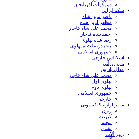
دموکرات آذربایجان
سکه ایرانی
ناصرالدین شاه
مظفرالدین شاه
محمد علی شاه قاجار
احمد شاه قاجار
رضا شاه پهلوی
محمدرضا شاه پهلوی
جمهوری اسلامی
اسکناس خارجی
تمبر ایرانی
مدال یاد بود
محمد علی شاه قاجار
پهلوی اول
پهلوی دوم
جمهوری اسلامی
خارجی
سایر لوازم کلکسیونی
ژتون
کبریت
مجله
نشان
زیور آلات