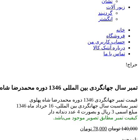
نشان
زیور آلات
گردنبند
انگشتر
خانه
فروشگاه
حساب کاربری من
درباره آنتیک کالا
تماس با ما
حراج!
تمبر سال جهانگردی بین المللی 1346 دوره محمدرضا شاه – TIM-1062
قیمت تمبر جهانگردی 1346 دوره محمدرضا شاه پهلوی
تمبر بمناسبت سال جهانگردی بین المللی- 16 خرداد ماه 1346
مبلغ اسمی 3 ریال و بصورت 4 عدد دندانه دار
کیفیت تمبر مطابق تصویر موجود می‌باشد.
قیمت
قیمت
140,000
تومان
78,000
تومان
اصلی:
فعلی:
ناموجود