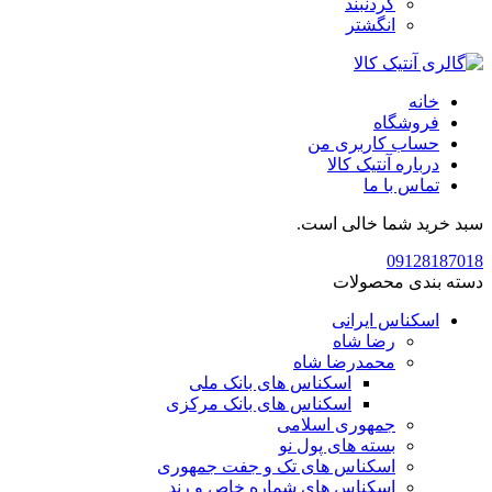
گردنبند
انگشتر
خانه
فروشگاه
حساب کاربری من
درباره آنتیک کالا
تماس با ما
سبد خرید شما خالی است.
09128187018
دسته بندی محصولات
اسکناس ایرانی
رضا شاه
محمدرضا شاه
اسکناس های بانک ملی
اسکناس های بانک مرکزی
جمهوری اسلامی
بسته های پول نو
اسکناس های تک و جفت جمهوری
اسکناس های شماره خاص و رند