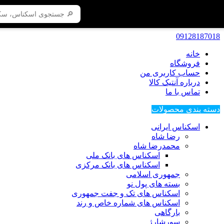
09128187018
خانه
فروشگاه
حساب کاربری من
درباره آنتیک کالا
تماس با ما
دسته بندی محصولات
اسکناس ایرانی
رضا شاه
محمدرضا شاه
اسکناس های بانک ملی
اسکناس های بانک مرکزی
جمهوری اسلامی
بسته های پول نو
اسکناس های تک و جفت جمهوری
اسکناس های شماره خاص و رند
بارگاهی
سورشارژ