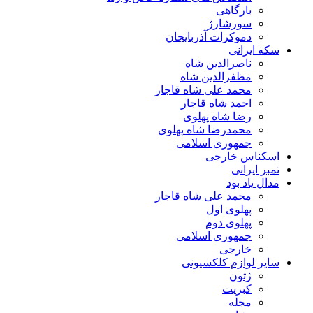
بارگاهی
سورشارژ
دموکرات آذربایجان
سکه ایرانی
ناصرالدین شاه
مظفرالدین شاه
محمد علی شاه قاجار
احمد شاه قاجار
رضا شاه پهلوی
محمدرضا شاه پهلوی
جمهوری اسلامی
اسکناس خارجی
تمبر ایرانی
مدال یاد بود
محمد علی شاه قاجار
پهلوی اول
پهلوی دوم
جمهوری اسلامی
خارجی
سایر لوازم کلکسیونی
ژتون
کبریت
مجله