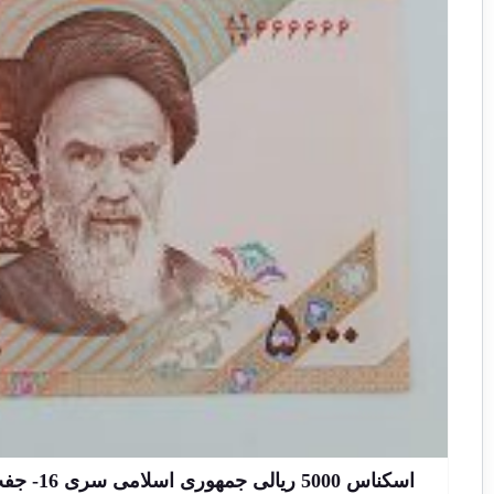
اسکناس 5000 ریالی جمهوری اسلامی سری 16- جفت شماره رند 6 خاص سوپر بانکی – 82/14-666665&6