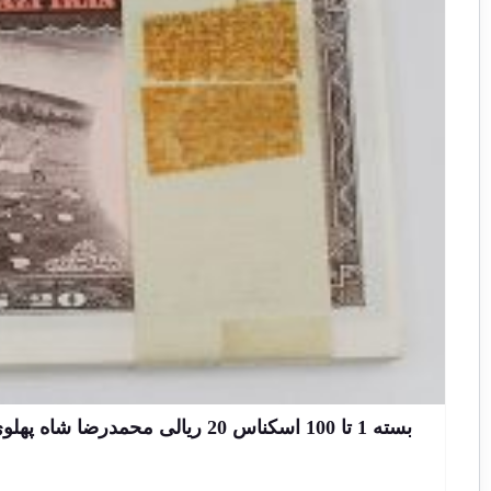
بسته 1 تا 100 اسکناس 20 ریالی محمدرضا شاه پهلوی سری ششم سوپر بانکی