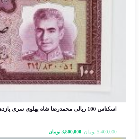
اسکناس 100 ریالی محمدرضا شاه پهلوی سری یازدهم – جفت سوپر بانکی – 830059
قیمت
قیمت
5,400,000
تومان
3,800,000
تومان
فعلی:
اصلی: