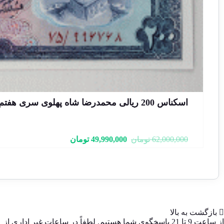
اسکناس 200 ریالی محمدرضا شاه پهلوی سری هفتم- جفت سوپر بانکی- 75/996767&8
قیمت
قیمت
62,000,000
تومان
49,990,000
تومان
فعلی:
اصلی:
49,990,000 تومان.
62,000,000 تومان
بود.
بازگشت به بالا
از ساعت 9 تا 21 پاسخگوی شما هستیم. لطفاً در ساعات غیر اداری از