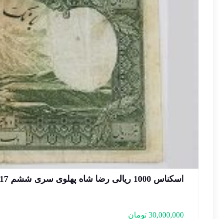
اسکناس 1000 ریالی رضا شاه پهلوی سری ششم 1317 – B840997
30,000,000
تومان