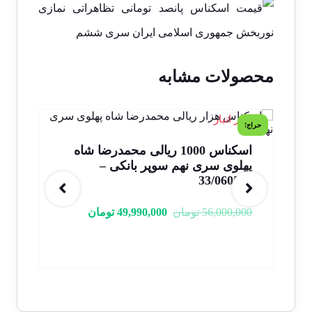
محصولات مشابه
1 در انبار
1 در انبار
حراج!
اسکناس 1000 ریالی محمدرضا شاه
پهلوی سری نهم سوپر بانکی –
– س
33/060569
نمر
.00
56,000,000
تومان
49,990,000
تومان
از 5
ب