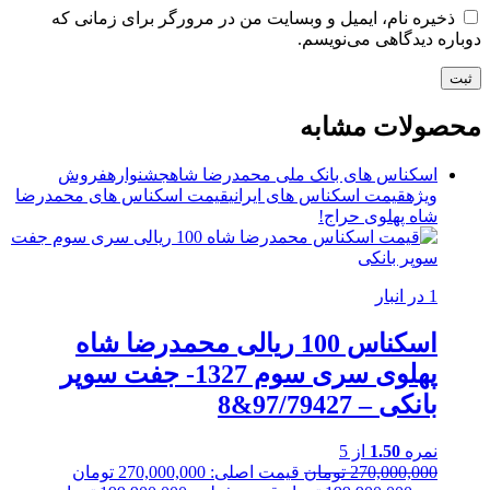
ذخیره نام، ایمیل و وبسایت من در مرورگر برای زمانی که
دوباره دیدگاهی می‌نویسم.
محصولات مشابه
اسکناس های بانک ملی محمدرضا شاه
جشنواره
فروش
ویژه
قیمت اسکناس های ایرانی
قیمت اسکناس های محمدرضا
شاه پهلوی
حراج!
1 در انبار
اسکناس 100 ریالی محمدرضا شاه
پهلوی سری سوم 1327- جفت سوپر
بانکی – 97/79427&8
نمره
1.50
از 5
270,000,000
تومان
قیمت اصلی: 270,000,000 تومان