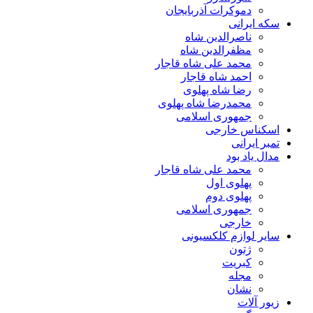
دموکرات آذربایجان
سکه ایرانی
ناصرالدین شاه
مظفرالدین شاه
محمد علی شاه قاجار
احمد شاه قاجار
رضا شاه پهلوی
محمدرضا شاه پهلوی
جمهوری اسلامی
اسکناس خارجی
تمبر ایرانی
مدال یاد بود
محمد علی شاه قاجار
پهلوی اول
پهلوی دوم
جمهوری اسلامی
خارجی
سایر لوازم کلکسیونی
ژتون
کبریت
مجله
نشان
زیور آلات