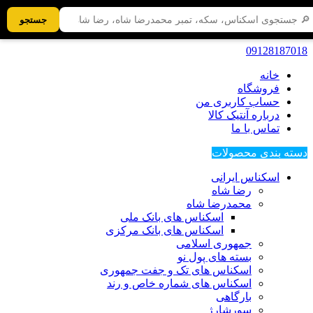
جستجو
09128187018
خانه
فروشگاه
حساب کاربری من
درباره آنتیک کالا
تماس با ما
دسته بندی محصولات
اسکناس ایرانی
رضا شاه
محمدرضا شاه
اسکناس های بانک ملی
اسکناس های بانک مرکزی
جمهوری اسلامی
بسته های پول نو
اسکناس های تک و جفت جمهوری
اسکناس های شماره خاص و رند
بارگاهی
سورشارژ