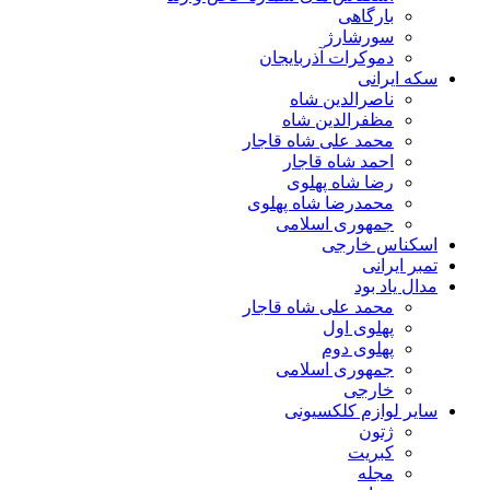
بارگاهی
سورشارژ
دموکرات آذربایجان
سکه ایرانی
ناصرالدین شاه
مظفرالدین شاه
محمد علی شاه قاجار
احمد شاه قاجار
رضا شاه پهلوی
محمدرضا شاه پهلوی
جمهوری اسلامی
اسکناس خارجی
تمبر ایرانی
مدال یاد بود
محمد علی شاه قاجار
پهلوی اول
پهلوی دوم
جمهوری اسلامی
خارجی
سایر لوازم کلکسیونی
ژتون
کبریت
مجله