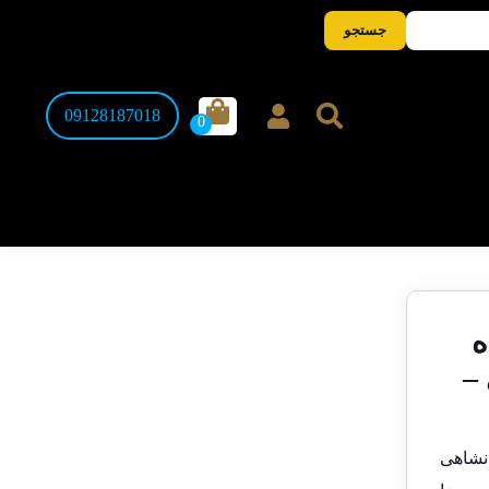
جستجو
09128187018
ه
–
هانشاهی