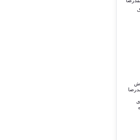
وسط محمدرضا
ک
ش
درضا
ی