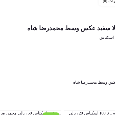
ت (0)
 اسکناس