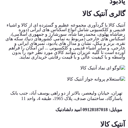
یادبود
گالری آنتیک کالا
آنتیک کالا با گردآوری مجموعه عظیم و گسترده ای از کالا و اشیاء
قدیمی و کلکسیونی شامل انواع اسکناس های ایرانی (دوره
رضاشاه پهلوی، محمدرضا شاه، سورشارژ و جمهوری اسلامی)،
اسکناس های خارجی (مربوط به تمامی کشورهای دنیا)، سکه های
نقره، برنز و نیکل، نشان و مدال های یادبود، تمبرهای ایرانی و
خارجی، و سایر اشیاء قدیمی و کلکسیونی ... این امکان را فراهم
آورده است تا کلیه عزیزان بتوانند کالای مورد نظر خود را بدون
واسطه و با کیفیت عالی و با قیمت رقابتی خریداری نمایند.
تهران، خیابان ولیعصر، بالاتر از دو راهی یوسف آباد، جنب بانک
پاسارگاد، ساختمان صدف، پلاک 1965، طبقه 4، واحد 11
موبایل: 09128187018 امید دلشادنیک
آنتیک کالا