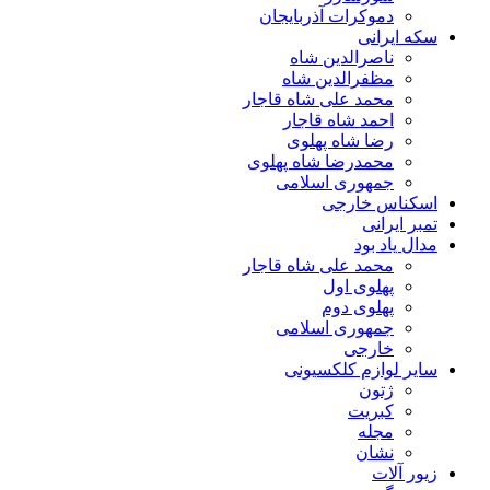
دموکرات آذربایجان
سکه ایرانی
ناصرالدین شاه
مظفرالدین شاه
محمد علی شاه قاجار
احمد شاه قاجار
رضا شاه پهلوی
محمدرضا شاه پهلوی
جمهوری اسلامی
اسکناس خارجی
تمبر ایرانی
مدال یاد بود
محمد علی شاه قاجار
پهلوی اول
پهلوی دوم
جمهوری اسلامی
خارجی
سایر لوازم کلکسیونی
ژتون
کبریت
مجله
نشان
زیور آلات