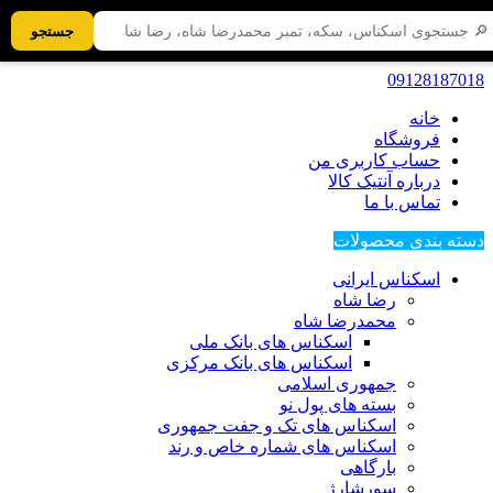
جستجو
09128187018
خانه
فروشگاه
حساب کاربری من
درباره آنتیک کالا
تماس با ما
دسته بندی محصولات
اسکناس ایرانی
رضا شاه
محمدرضا شاه
اسکناس های بانک ملی
اسکناس های بانک مرکزی
جمهوری اسلامی
بسته های پول نو
اسکناس های تک و جفت جمهوری
اسکناس های شماره خاص و رند
بارگاهی
سورشارژ