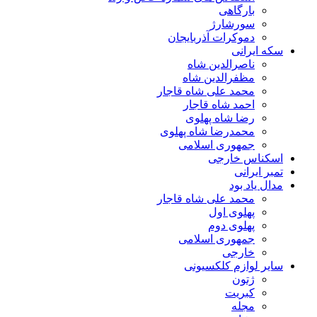
بارگاهی
سورشارژ
دموکرات آذربایجان
سکه ایرانی
ناصرالدین شاه
مظفرالدین شاه
محمد علی شاه قاجار
احمد شاه قاجار
رضا شاه پهلوی
محمدرضا شاه پهلوی
جمهوری اسلامی
اسکناس خارجی
تمبر ایرانی
مدال یاد بود
محمد علی شاه قاجار
پهلوی اول
پهلوی دوم
جمهوری اسلامی
خارجی
سایر لوازم کلکسیونی
ژتون
کبریت
مجله