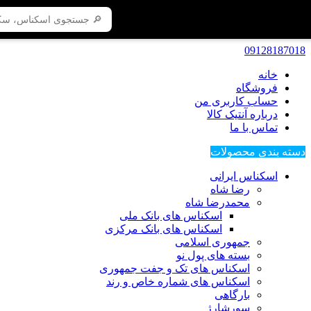
09128187018
خانه
فروشگاه
حساب کاربری من
درباره آنتیک کالا
تماس با ما
دسته بندی محصولات
اسکناس ایرانی
رضا شاه
محمدرضا شاه
اسکناس های بانک ملی
اسکناس های بانک مرکزی
جمهوری اسلامی
بسته های پول نو
اسکناس های تک و جفت جمهوری
اسکناس های شماره خاص و رند
بارگاهی
سورشارژ