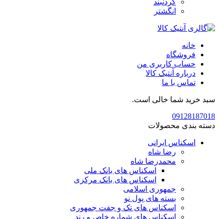
گردنبند
انگشتر
خانه
فروشگاه
حساب کاربری من
درباره آنتیک کالا
تماس با ما
سبد خرید شما خالی است.
09128187018
دسته بندی محصولات
اسکناس ایرانی
رضا شاه
محمدرضا شاه
اسکناس های بانک ملی
اسکناس های بانک مرکزی
جمهوری اسلامی
بسته های پول نو
اسکناس های تک و جفت جمهوری
اسکناس های شماره خاص و رند