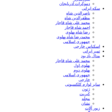
دموکرات آذربایجان
سکه ایرانی
ناصرالدین شاه
مظفرالدین شاه
محمد علی شاه قاجار
احمد شاه قاجار
رضا شاه پهلوی
محمدرضا شاه پهلوی
جمهوری اسلامی
اسکناس خارجی
تمبر ایرانی
مدال یاد بود
محمد علی شاه قاجار
پهلوی اول
پهلوی دوم
جمهوری اسلامی
خارجی
سایر لوازم کلکسیونی
ژتون
کبریت
مجله
نشان
زیور آلات