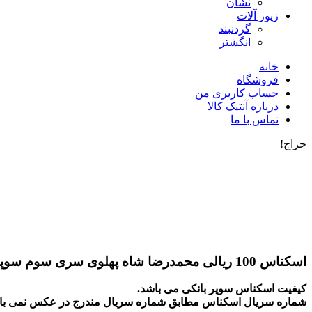
نشان
زیور آلات
گردنبند
انگشتر
خانه
فروشگاه
حساب کاربری من
درباره آنتیک کالا
تماس با ما
حراج!
اسکناس 100 ریالی محمدرضا شاه پهلوی سری سوم سوپر بانکی 1342 – 5/150859
کیفیت اسکناس سوپر بانکی می باشد.
شماره سریال اسکناس مطابق شماره سریال مندرج در عکس نمی با