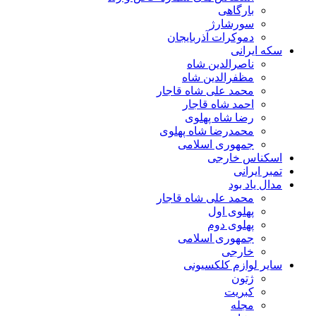
بارگاهی
سورشارژ
دموکرات آذربایجان
سکه ایرانی
ناصرالدین شاه
مظفرالدین شاه
محمد علی شاه قاجار
احمد شاه قاجار
رضا شاه پهلوی
محمدرضا شاه پهلوی
جمهوری اسلامی
اسکناس خارجی
تمبر ایرانی
مدال یاد بود
محمد علی شاه قاجار
پهلوی اول
پهلوی دوم
جمهوری اسلامی
خارجی
سایر لوازم کلکسیونی
ژتون
کبریت
مجله