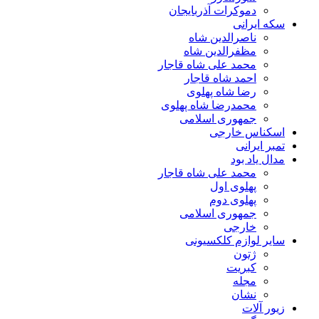
دموکرات آذربایجان
سکه ایرانی
ناصرالدین شاه
مظفرالدین شاه
محمد علی شاه قاجار
احمد شاه قاجار
رضا شاه پهلوی
محمدرضا شاه پهلوی
جمهوری اسلامی
اسکناس خارجی
تمبر ایرانی
مدال یاد بود
محمد علی شاه قاجار
پهلوی اول
پهلوی دوم
جمهوری اسلامی
خارجی
سایر لوازم کلکسیونی
ژتون
کبریت
مجله
نشان
زیور آلات