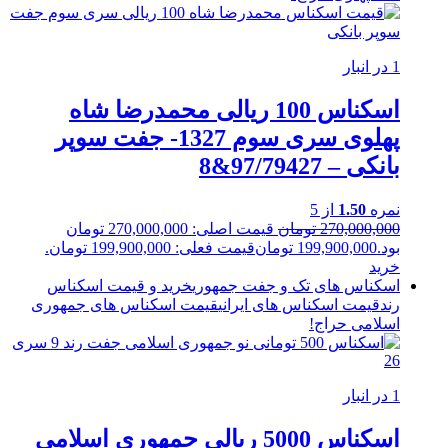
1 در انبار
اسکناس 100 ریالی محمدرضا شاه
پهلوی سری سوم 1327- جفت سوپر
بانکی – 97/79427&8
نمره
1.50
از 5
270,000,000
تومان
قیمت اصلی: 270,000,000 تومان
بود.
199,900,000
تومان
قیمت فعلی: 199,900,000 تومان.
خرید
اسکناس های تک و جفت جمهوری
خرید و قیمت اسکناس
رند
قیمت اسکناس های ایرانی
قیمت اسکناس های جمهوری
اسلامی
حراج!
1 در انبار
اسکناس 5000 ریالی جمهوری اسلامی