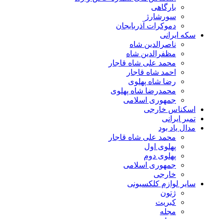
بارگاهی
سورشارژ
دموکرات آذربایجان
سکه ایرانی
ناصرالدین شاه
مظفرالدین شاه
محمد علی شاه قاجار
احمد شاه قاجار
رضا شاه پهلوی
محمدرضا شاه پهلوی
جمهوری اسلامی
اسکناس خارجی
تمبر ایرانی
مدال یاد بود
محمد علی شاه قاجار
پهلوی اول
پهلوی دوم
جمهوری اسلامی
خارجی
سایر لوازم کلکسیونی
ژتون
کبریت
مجله