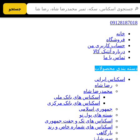
جستجو
09128187018
خانه
فروشگاه
حساب کاربری من
درباره آنتیک کالا
تماس با ما
دسته بندی محصولات
اسکناس ایرانی
رضا شاه
محمدرضا شاه
اسکناس های بانک ملی
اسکناس های بانک مرکزی
جمهوری اسلامی
بسته های پول نو
اسکناس های تک و جفت جمهوری
اسکناس های شماره خاص و رند
بارگاهی
سورشارژ