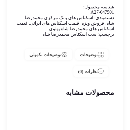
فعلی:
3,600,000 تومان
شناسه محصول:
بود.
2,599,000 تومان.
A27-047501
دسته‌بندی:
اسکناس های بانک مرکزی محمدرضا
شاه
,
فروش ویژه
,
قیمت اسکناس های ایرانی
,
قیمت
اسکناس های محمدرضا شاه پهلوی
برچسب:
ست اسکناس محمدرضا شاه
توضیحات
توضیحات تکمیلی
نظرات (0)
محصولات مشابه
حراج!
اسکناس 20000 ریالی جمهوری
اسلامی سری 22 – جفت شماره رند 9