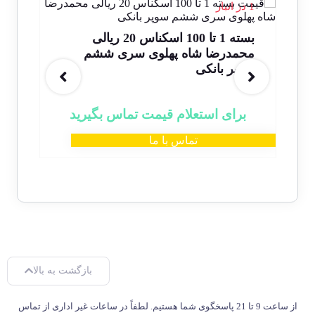
1 در انبار
1 در انبار
حراج!
بسته 1 تا 100 اسکناس 20 ریالی
اسلامی سری 16 – جفت شماره رند 4
محمدرضا شاه پهلوی سری ششم
په
سوپر بانکی
بانکی
000
برای استعلام قیمت تماس بگیرید
تماس با ما
بازگشت به بالا
از ساعت 9 تا 21 پاسخگوی شما هستیم. لطفاً در ساعات غیر اداری از تماس