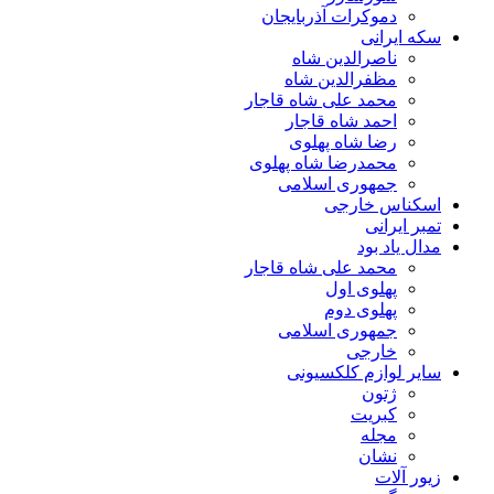
دموکرات آذربایجان
سکه ایرانی
ناصرالدین شاه
مظفرالدین شاه
محمد علی شاه قاجار
احمد شاه قاجار
رضا شاه پهلوی
محمدرضا شاه پهلوی
جمهوری اسلامی
اسکناس خارجی
تمبر ایرانی
مدال یاد بود
محمد علی شاه قاجار
پهلوی اول
پهلوی دوم
جمهوری اسلامی
خارجی
سایر لوازم کلکسیونی
ژتون
کبریت
مجله
نشان
زیور آلات