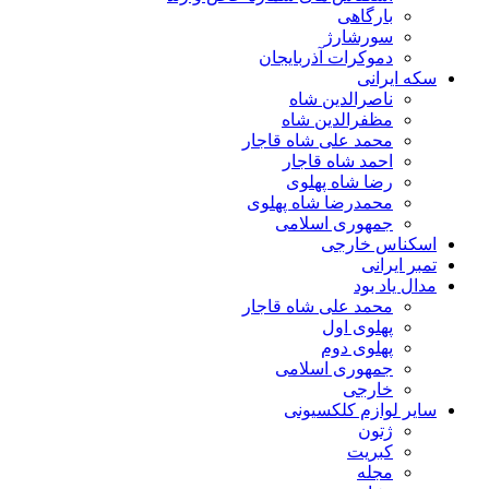
بارگاهی
سورشارژ
دموکرات آذربایجان
سکه ایرانی
ناصرالدین شاه
مظفرالدین شاه
محمد علی شاه قاجار
احمد شاه قاجار
رضا شاه پهلوی
محمدرضا شاه پهلوی
جمهوری اسلامی
اسکناس خارجی
تمبر ایرانی
مدال یاد بود
محمد علی شاه قاجار
پهلوی اول
پهلوی دوم
جمهوری اسلامی
خارجی
سایر لوازم کلکسیونی
ژتون
کبریت
مجله