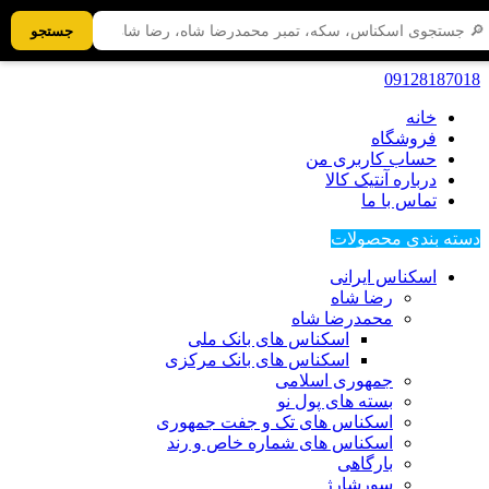
جستجو
09128187018
خانه
فروشگاه
حساب کاربری من
درباره آنتیک کالا
تماس با ما
دسته بندی محصولات
اسکناس ایرانی
رضا شاه
محمدرضا شاه
اسکناس های بانک ملی
اسکناس های بانک مرکزی
جمهوری اسلامی
بسته های پول نو
اسکناس های تک و جفت جمهوری
اسکناس های شماره خاص و رند
بارگاهی
سورشارژ