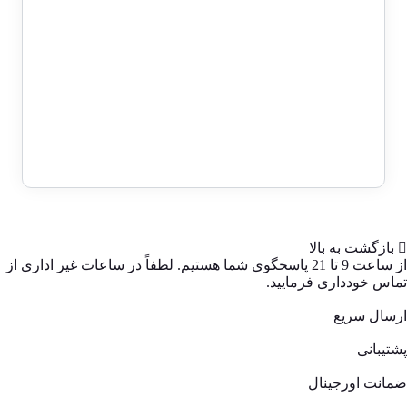
فعلی:
اصلی:
1 در انبار
1,199,000 تومان.
1,800,000 تومان
حراج!
بود.
تمبر عروسی محمدرضا شاه و ثریا
1329 – سری 6 عدد
قیمت
قیمت
5,200,000
تومان
3,500,000
تومان
فعلی:
اصلی:
3,500,000 تومان.
5,200,000 تومان
بود.
بازگشت به بالا
از ساعت 9 تا 21 پاسخگوی شما هستیم. لطفاً در ساعات غیر اداری از
تماس خودداری فرمایید.
ارسال سریع
پشتیبانی
ضمانت اورجینال