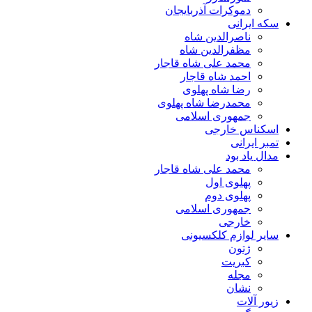
دموکرات آذربایجان
سکه ایرانی
ناصرالدین شاه
مظفرالدین شاه
محمد علی شاه قاجار
احمد شاه قاجار
رضا شاه پهلوی
محمدرضا شاه پهلوی
جمهوری اسلامی
اسکناس خارجی
تمبر ایرانی
مدال یاد بود
محمد علی شاه قاجار
پهلوی اول
پهلوی دوم
جمهوری اسلامی
خارجی
سایر لوازم کلکسیونی
ژتون
کبریت
مجله
نشان
زیور آلات