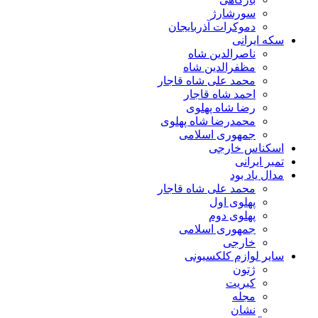
سورشارژ
دموکرات آذربایجان
سکه ایرانی
ناصرالدین شاه
مظفرالدین شاه
محمد علی شاه قاجار
احمد شاه قاجار
رضا شاه پهلوی
محمدرضا شاه پهلوی
جمهوری اسلامی
اسکناس خارجی
تمبر ایرانی
مدال یاد بود
محمد علی شاه قاجار
پهلوی اول
پهلوی دوم
جمهوری اسلامی
خارجی
سایر لوازم کلکسیونی
ژتون
کبریت
مجله
نشان