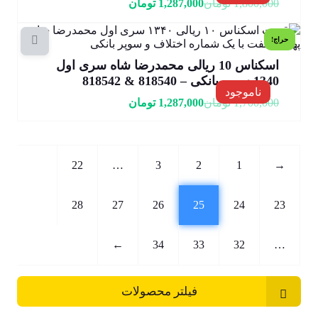
1,800,000
تومان
1,287,000
تومان
حراج!
اسکناس 10 ریالی محمدرضا شاه سری اول
1340 سوپر بانکی – 818540 & 818542
ناموجود
1,700,000
تومان
1,287,000
تومان
22
…
3
2
1
→
28
27
26
25
24
23
←
34
33
32
…
فیلتر محصولات