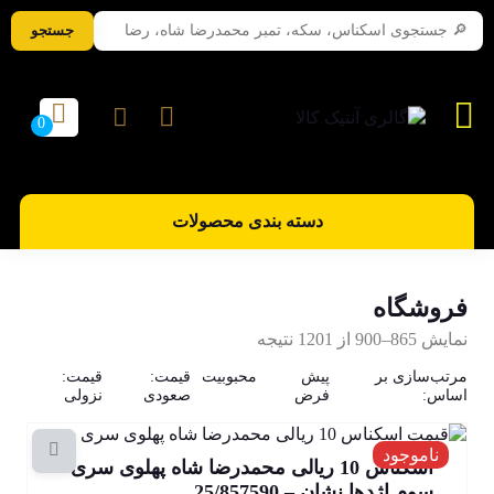
جستجو
دسته بندی محصولات
فروشگاه
نمایش 865–900 از 1201 نتیجه
مرتب‌سازی بر
پیش
محبوبیت
قیمت:
قیمت:
اساس:
فرض
صعودی
نزولی
ناموجود
اسکناس 10 ریالی محمدرضا شاه پهلوی سری
سوم اژدها نشان – 25/857590