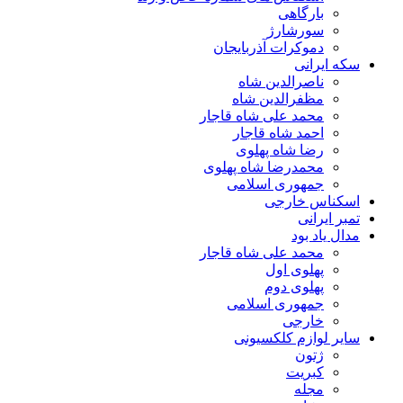
بارگاهی
سورشارژ
دموکرات آذربایجان
سکه ایرانی
ناصرالدین شاه
مظفرالدین شاه
محمد علی شاه قاجار
احمد شاه قاجار
رضا شاه پهلوی
محمدرضا شاه پهلوی
جمهوری اسلامی
اسکناس خارجی
تمبر ایرانی
مدال یاد بود
محمد علی شاه قاجار
پهلوی اول
پهلوی دوم
جمهوری اسلامی
خارجی
سایر لوازم کلکسیونی
ژتون
کبریت
مجله