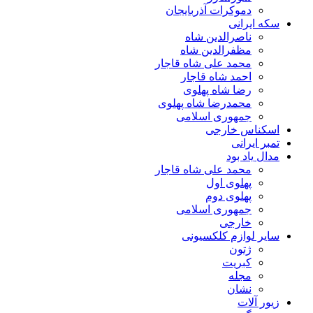
دموکرات آذربایجان
سکه ایرانی
ناصرالدین شاه
مظفرالدین شاه
محمد علی شاه قاجار
احمد شاه قاجار
رضا شاه پهلوی
محمدرضا شاه پهلوی
جمهوری اسلامی
اسکناس خارجی
تمبر ایرانی
مدال یاد بود
محمد علی شاه قاجار
پهلوی اول
پهلوی دوم
جمهوری اسلامی
خارجی
سایر لوازم کلکسیونی
ژتون
کبریت
مجله
نشان
زیور آلات