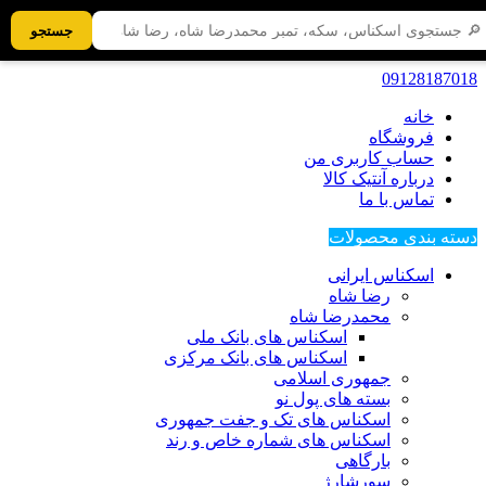
جستجو
09128187018
خانه
فروشگاه
حساب کاربری من
درباره آنتیک کالا
تماس با ما
دسته بندی محصولات
اسکناس ایرانی
رضا شاه
محمدرضا شاه
اسکناس های بانک ملی
اسکناس های بانک مرکزی
جمهوری اسلامی
بسته های پول نو
اسکناس های تک و جفت جمهوری
اسکناس های شماره خاص و رند
بارگاهی
سورشارژ