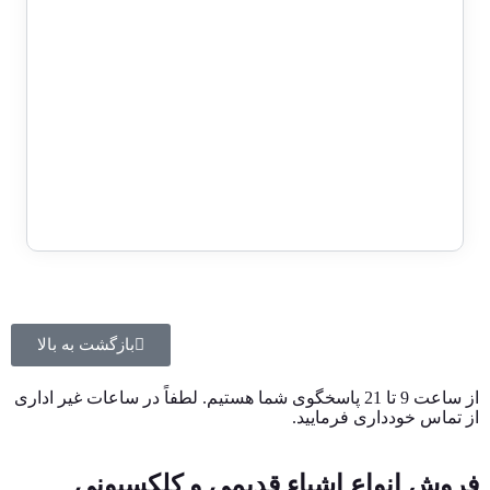
1 در انبار
حراج!
اسکناس 100 ریالی محمدرضا شاه
پهلوی سری یازدهم – جفت سوپر
بانکی – 830059
5,400,000
تومان
3,800,000
تومان
بازگشت به بالا
از ساعت 9 تا 21 پاسخگوی شما هستیم. لطفاً در ساعات غیر اداری
از تماس خودداری فرمایید.
فروش انواع اشیاء قدیمی و کلکسیونی