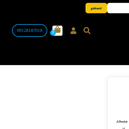
جستجو
09128187018
ناس ۱۰۰ تومانی مسجد