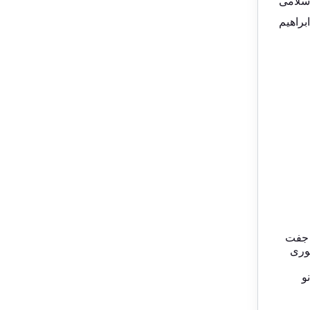
جمهوری اسلامی
راهیم
 جفت
وری
و