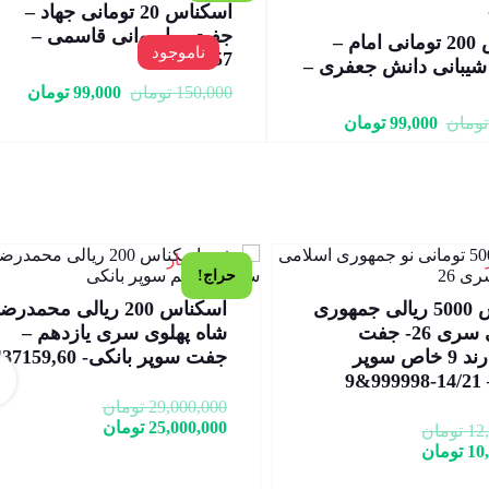
اسکناس 20 تومانی جهاد –
جفت – ایروانی قاسمی –
اسکناس 200 تومانی امام –
ناموجود
391457
یبانی دانش جعفری –
150,000
تومان
99,000
تومان
تومان
99,000
تومان
1 در انبار
حراج!
اسکناس 5000 ریالی جمهوری
اسکناس 200 ریالی محمدرض
اسلامی سری 26- جفت
شاه پهلوی سری یازدهم –
شماره رند 9 خاص سوپر
جفت سوپر بانکی- 437159,60
&9
29,000,000
تومان
25,000,000
تومان
12
تومان
10
تومان