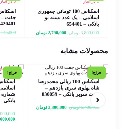
1 در انبار
3 در انبار
اسکناس 100 تومانی جمهوری
اسلامی – یک عدد بسته نو
جفت – ش
420401
بانکی – 654401
145,000
3,800,000
تومان
2,790,000
تومان
محصولات مشابه
1 در انبار
1 در انبار
حراج!
حراج!
اسکناس 100 ریالی محمدرضا
جمهوری اسلامی سری 16 –
شاه پهلوی سری یازدهم –
خاص سوپر
جفت سوپر بانکی – 830059
بانکی – 14/21-999998
5,400,000
تومان
3,800,000
تومان
,000,000
,000,000