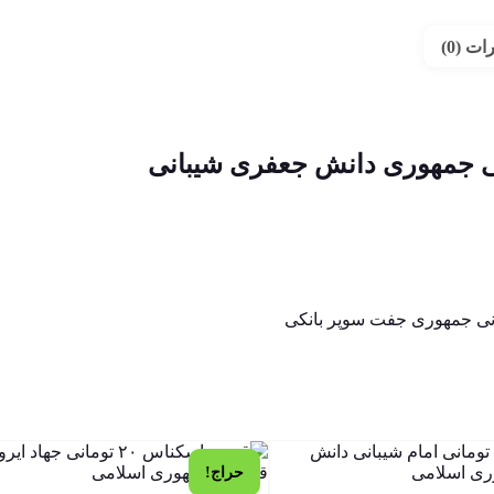
ت (0)
حراج!