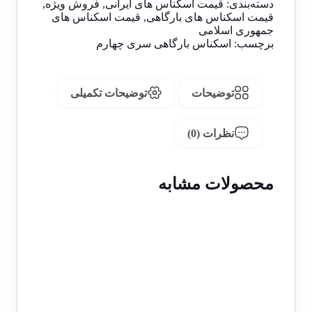
دسته‌بندی:
قیمت اسکناس های ایرانی
,
فروش ویژه
,
قیمت اسکناس های بارگاهی
,
قیمت اسکناس های
جمهوری اسلامی
برچسب:
اسکناس بارگاهی سری چهارم
توضیحات
توضیحات تکمیلی
نظرات (0)
محصولات مشابه
حراج!
اسکناس 5000 ریالی جمهوری اسلامی
سری 16- جفت شماره رند 6 خاص
1 در انبار
سوپر بانکی – 82/14-666665&6