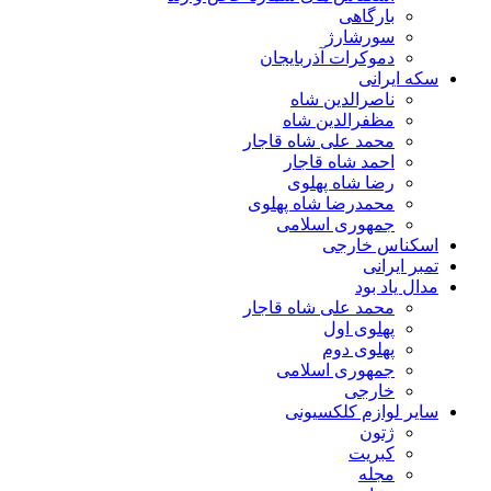
بارگاهی
سورشارژ
دموکرات آذربایجان
سکه ایرانی
ناصرالدین شاه
مظفرالدین شاه
محمد علی شاه قاجار
احمد شاه قاجار
رضا شاه پهلوی
محمدرضا شاه پهلوی
جمهوری اسلامی
اسکناس خارجی
تمبر ایرانی
مدال یاد بود
محمد علی شاه قاجار
پهلوی اول
پهلوی دوم
جمهوری اسلامی
خارجی
سایر لوازم کلکسیونی
ژتون
کبریت
مجله