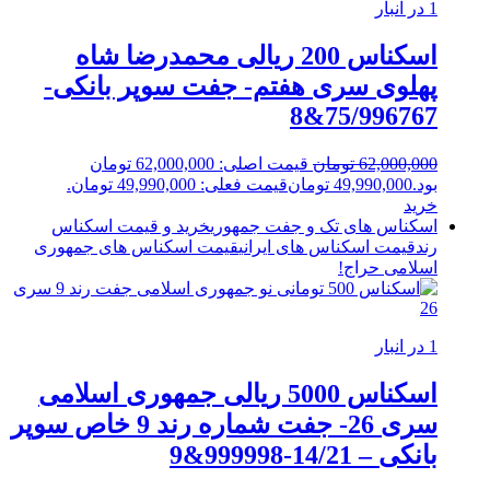
1 در انبار
اسکناس 200 ریالی محمدرضا شاه
پهلوی سری هفتم- جفت سوپر بانکی-
75/996767&8
62,000,000
تومان
قیمت اصلی: 62,000,000 تومان
بود.
49,990,000
تومان
قیمت فعلی: 49,990,000 تومان.
خرید
اسکناس های تک و جفت جمهوری
خرید و قیمت اسکناس
رند
قیمت اسکناس های ایرانی
قیمت اسکناس های جمهوری
اسلامی
حراج!
1 در انبار
اسکناس 5000 ریالی جمهوری اسلامی
سری 26- جفت شماره رند 9 خاص سوپر
بانکی – 14/21-999998&9