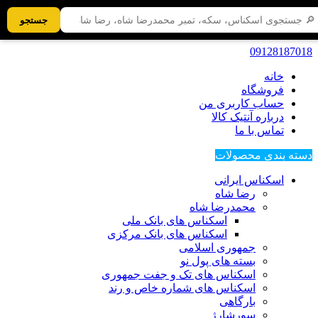
جستجو
09128187018
خانه
فروشگاه
حساب کاربری من
درباره آنتیک کالا
تماس با ما
دسته بندی محصولات
اسکناس ایرانی
رضا شاه
محمدرضا شاه
اسکناس های بانک ملی
اسکناس های بانک مرکزی
جمهوری اسلامی
بسته های پول نو
اسکناس های تک و جفت جمهوری
اسکناس های شماره خاص و رند
بارگاهی
سورشارژ