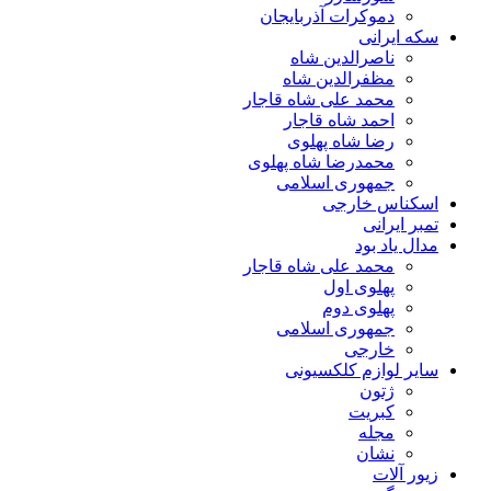
دموکرات آذربایجان
سکه ایرانی
ناصرالدین شاه
مظفرالدین شاه
محمد علی شاه قاجار
احمد شاه قاجار
رضا شاه پهلوی
محمدرضا شاه پهلوی
جمهوری اسلامی
اسکناس خارجی
تمبر ایرانی
مدال یاد بود
محمد علی شاه قاجار
پهلوی اول
پهلوی دوم
جمهوری اسلامی
خارجی
سایر لوازم کلکسیونی
ژتون
کبریت
مجله
نشان
زیور آلات